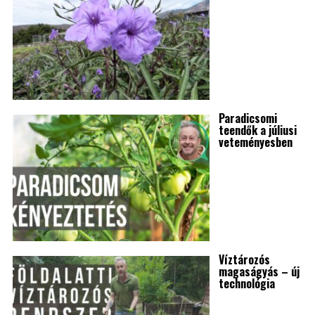
Paradicsomi
teendők a júliusi
veteményesben
Víztározós
magaságyás – új
technológia