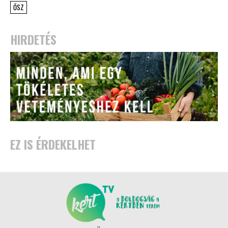
ŐSZ
HIRDETÉS
EZ IS ÉRDEKELHET