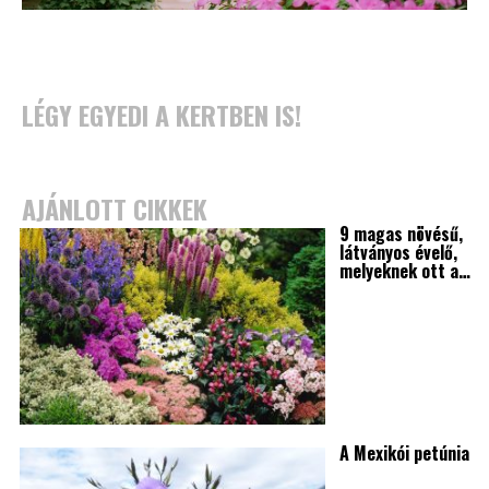
LÉGY EGYEDI A KERTBEN IS!
AJÁNLOTT CIKKEK
9 magas növésű,
látványos évelő,
melyeknek ott a…
A Mexikói petúnia