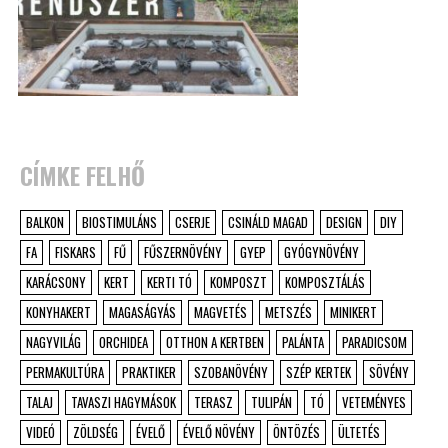
CÍMKE FELHŐ
BALKON
BIOSTIMULÁNS
CSERJE
CSINÁLD MAGAD
DESIGN
DIY
FA
FISKARS
FŰ
FŰSZERNÖVÉNY
GYEP
GYÓGYNÖVÉNY
KARÁCSONY
KERT
KERTI TÓ
KOMPOSZT
KOMPOSZTÁLÁS
KONYHAKERT
MAGASÁGYÁS
MAGVETÉS
METSZÉS
MINIKERT
NAGYVILÁG
ORCHIDEA
OTTHON A KERTBEN
PALÁNTA
PARADICSOM
PERMAKULTÚRA
PRAKTIKER
SZOBANÖVÉNY
SZÉP KERTEK
SÖVÉNY
TALAJ
TAVASZI HAGYMÁSOK
TERASZ
TULIPÁN
TÓ
VETEMÉNYES
VIDEÓ
ZÖLDSÉG
ÉVELŐ
ÉVELŐ NÖVÉNY
ÖNTÖZÉS
ÜLTETÉS