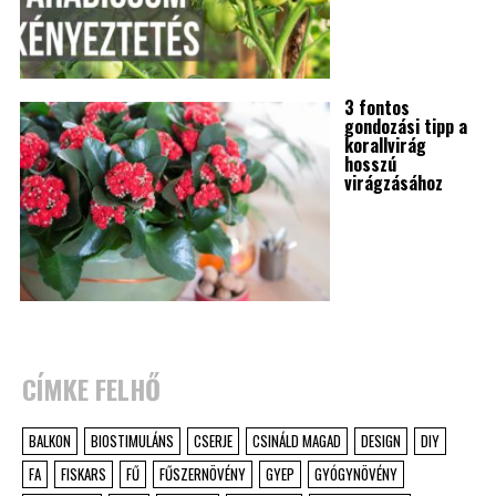
3 fontos
gondozási tipp a
korallvirág
hosszú
virágzásához
CÍMKE FELHŐ
BALKON
BIOSTIMULÁNS
CSERJE
CSINÁLD MAGAD
DESIGN
DIY
FA
FISKARS
FŰ
FŰSZERNÖVÉNY
GYEP
GYÓGYNÖVÉNY