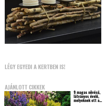
LÉGY EGYEDI A KERTBEN IS!
AJÁNLOTT CIKKEK
9 magas növésű,
látványos évelő,
melyeknek ott a…