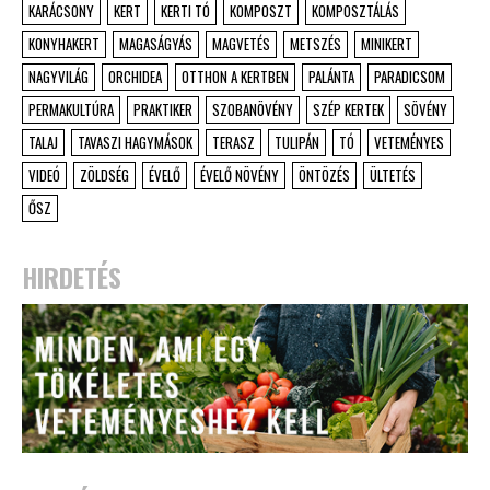
KARÁCSONY
KERT
KERTI TÓ
KOMPOSZT
KOMPOSZTÁLÁS
KONYHAKERT
MAGASÁGYÁS
MAGVETÉS
METSZÉS
MINIKERT
NAGYVILÁG
ORCHIDEA
OTTHON A KERTBEN
PALÁNTA
PARADICSOM
PERMAKULTÚRA
PRAKTIKER
SZOBANÖVÉNY
SZÉP KERTEK
SÖVÉNY
TALAJ
TAVASZI HAGYMÁSOK
TERASZ
TULIPÁN
TÓ
VETEMÉNYES
VIDEÓ
ZÖLDSÉG
ÉVELŐ
ÉVELŐ NÖVÉNY
ÖNTÖZÉS
ÜLTETÉS
ŐSZ
HIRDETÉS