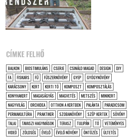
CÍMKE FELHŐ
BALKON
BIOSTIMULÁNS
CSERJE
CSINÁLD MAGAD
DESIGN
DIY
FA
FISKARS
FŰ
FŰSZERNÖVÉNY
GYEP
GYÓGYNÖVÉNY
KARÁCSONY
KERT
KERTI TÓ
KOMPOSZT
KOMPOSZTÁLÁS
KONYHAKERT
MAGASÁGYÁS
MAGVETÉS
METSZÉS
MINIKERT
NAGYVILÁG
ORCHIDEA
OTTHON A KERTBEN
PALÁNTA
PARADICSOM
PERMAKULTÚRA
PRAKTIKER
SZOBANÖVÉNY
SZÉP KERTEK
SÖVÉNY
TALAJ
TAVASZI HAGYMÁSOK
TERASZ
TULIPÁN
TÓ
VETEMÉNYES
VIDEÓ
ZÖLDSÉG
ÉVELŐ
ÉVELŐ NÖVÉNY
ÖNTÖZÉS
ÜLTETÉS