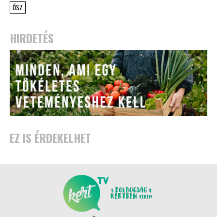
ŐSZ
HIRDETÉS
EZ IS ÉRDEKELHET