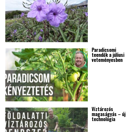
Paradicsomi
teendők a júliusi
veteményesben
Víztározós
magaságyás – új
technológia