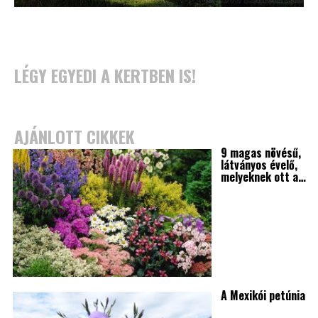
LÉGY EGYEDI A KERTBEN IS!
AJÁNLOTT CIKKEK
9 magas növésű,
látványos évelő,
melyeknek ott a…
A Mexikói petúnia