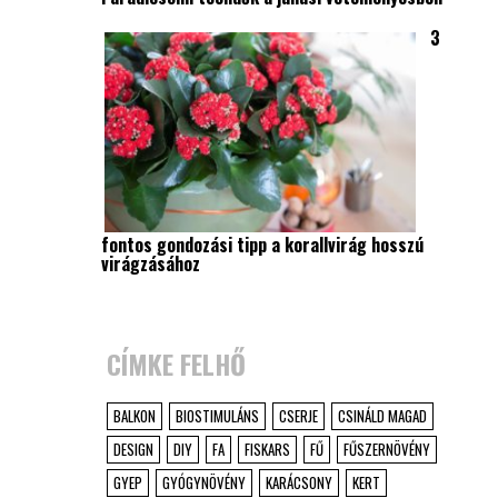
3
fontos gondozási tipp a korallvirág hosszú
virágzásához
CÍMKE FELHŐ
BALKON
BIOSTIMULÁNS
CSERJE
CSINÁLD MAGAD
DESIGN
DIY
FA
FISKARS
FŰ
FŰSZERNÖVÉNY
GYEP
GYÓGYNÖVÉNY
KARÁCSONY
KERT