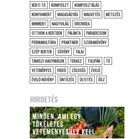
KERTI TÓ
KOMPOSZT
KOMPOSZTÁLÁS
KONYHAKERT
MAGASÁGYÁS
MAGVETÉS
METSZÉS
MINIKERT
NAGYVILÁG
ORCHIDEA
OTTHON A KERTBEN
PALÁNTA
PARADICSOM
PERMAKULTÚRA
PRAKTIKER
SZOBANÖVÉNY
SZÉP KERTEK
SÖVÉNY
TALAJ
TAVASZI HAGYMÁSOK
TERASZ
TULIPÁN
TÓ
VETEMÉNYES
VIDEÓ
ZÖLDSÉG
ÉVELŐ
ÉVELŐ NÖVÉNY
ÖNTÖZÉS
ÜLTETÉS
ŐSZ
HIRDETÉS