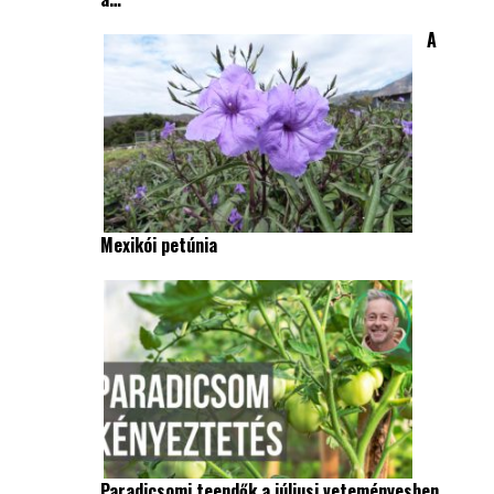
A
Mexikói petúnia
Paradicsomi teendők a júliusi veteményesben