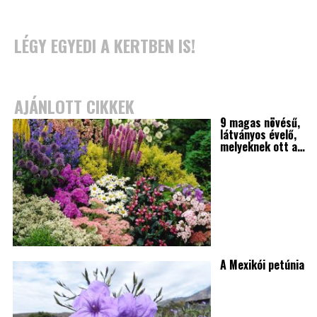
LÉGY EGYEDI A KERTBEN IS!
AJÁNLOTT CIKKEK
9 magas növésű,
látványos évelő,
melyeknek ott a…
A Mexikói petúnia