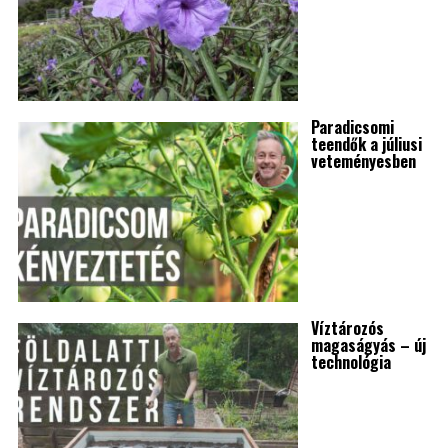
Paradicsomi
teendők a júliusi
veteményesben
Víztározós
magaságyás – új
technológia