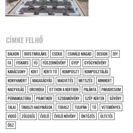
CÍMKE FELHŐ
BALKON
BIOSTIMULÁNS
CSERJE
CSINÁLD MAGAD
DESIGN
DIY
FA
FISKARS
FŰ
FŰSZERNÖVÉNY
GYEP
GYÓGYNÖVÉNY
KARÁCSONY
KERT
KERTI TÓ
KOMPOSZT
KOMPOSZTÁLÁS
KONYHAKERT
MAGASÁGYÁS
MAGVETÉS
METSZÉS
MINIKERT
NAGYVILÁG
ORCHIDEA
OTTHON A KERTBEN
PALÁNTA
PARADICSOM
PERMAKULTÚRA
PRAKTIKER
SZOBANÖVÉNY
SZÉP KERTEK
SÖVÉNY
TALAJ
TAVASZI HAGYMÁSOK
TERASZ
TULIPÁN
TÓ
VETEMÉNYES
VIDEÓ
ZÖLDSÉG
ÉVELŐ
ÉVELŐ NÖVÉNY
ÖNTÖZÉS
ÜLTETÉS
ŐSZ