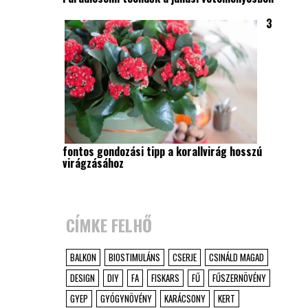
3
fontos gondozási tipp a korallvirág hosszú
virágzásához
CÍMKE FELHŐ
BALKON
BIOSTIMULÁNS
CSERJE
CSINÁLD MAGAD
DESIGN
DIY
FA
FISKARS
FŰ
FŰSZERNÖVÉNY
GYEP
GYÓGYNÖVÉNY
KARÁCSONY
KERT