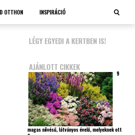
D OTTHON
INSPIRÁCIÓ
LÉGY EGYEDI A KERTBEN IS!
AJÁNLOTT CIKKEK
9
magas növésű, látványos évelő, melyeknek ott
a…