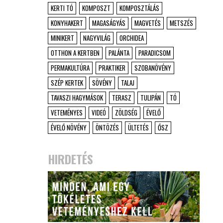
KERTI TÓ
KOMPOSZT
KOMPOSZTÁLÁS
KONYHAKERT
MAGASÁGYÁS
MAGVETÉS
METSZÉS
MINIKERT
NAGYVILÁG
ORCHIDEA
OTTHON A KERTBEN
PALÁNTA
PARADICSOM
PERMAKULTÚRA
PRAKTIKER
SZOBANÖVÉNY
SZÉP KERTEK
SÖVÉNY
TALAJ
TAVASZI HAGYMÁSOK
TERASZ
TULIPÁN
TÓ
VETEMÉNYES
VIDEÓ
ZÖLDSÉG
ÉVELŐ
ÉVELŐ NÖVÉNY
ÖNTÖZÉS
ÜLTETÉS
ŐSZ
HIRDETÉS