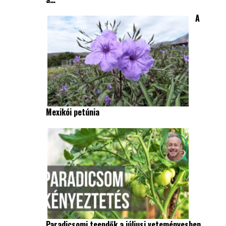
A
Mexikói petúnia
Paradicsomi teendők a júliusi veteményesben