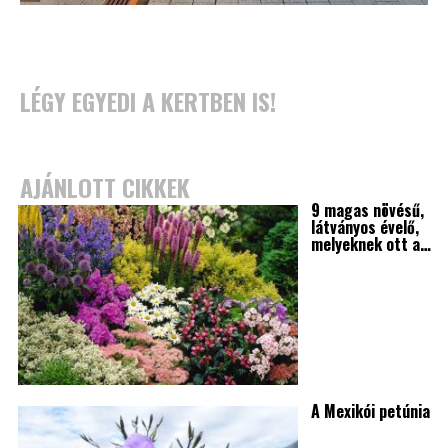
LÉGY EGYEDI A KERTBEN IS!
AJÁNLOTT CIKKEK
9 magas növésű,
látványos évelő,
melyeknek ott a…
A Mexikói petúnia