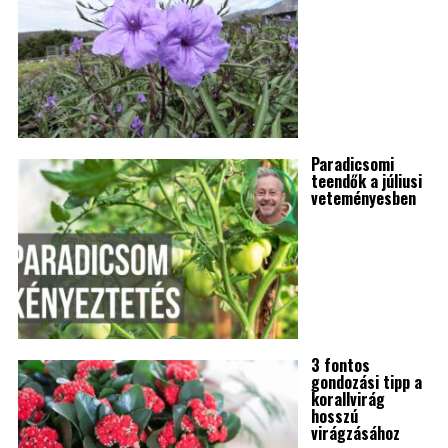
Paradicsomi
teendők a júliusi
veteményesben
3 fontos
gondozási tipp a
korallvirág
hosszú
virágzásához