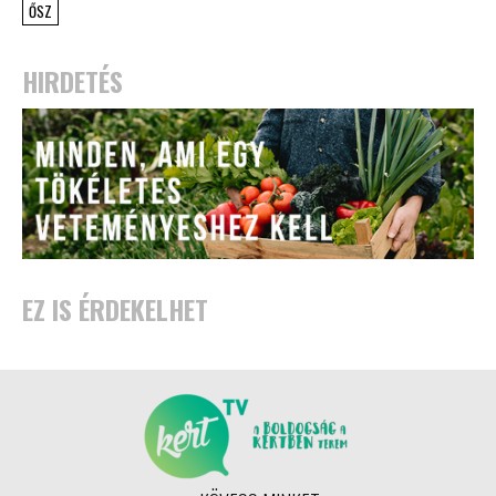
ŐSZ
HIRDETÉS
EZ IS ÉRDEKELHET