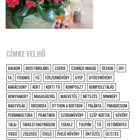
CÍMKE FELHŐ
BALKON
BIOSTIMULÁNS
CSERJE
CSINÁLD MAGAD
DESIGN
DIY
FA
FISKARS
FŰ
FŰSZERNÖVÉNY
GYEP
GYÓGYNÖVÉNY
KARÁCSONY
KERT
KERTI TÓ
KOMPOSZT
KOMPOSZTÁLÁS
KONYHAKERT
MAGASÁGYÁS
MAGVETÉS
METSZÉS
MINIKERT
NAGYVILÁG
ORCHIDEA
OTTHON A KERTBEN
PALÁNTA
PARADICSOM
PERMAKULTÚRA
PRAKTIKER
SZOBANÖVÉNY
SZÉP KERTEK
SÖVÉNY
TALAJ
TAVASZI HAGYMÁSOK
TERASZ
TULIPÁN
TÓ
VETEMÉNYES
VIDEÓ
ZÖLDSÉG
ÉVELŐ
ÉVELŐ NÖVÉNY
ÖNTÖZÉS
ÜLTETÉS