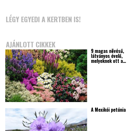
LÉGY EGYEDI A KERTBEN IS!
AJÁNLOTT CIKKEK
9 magas növésű,
látványos évelő,
melyeknek ott a…
A Mexikói petúnia