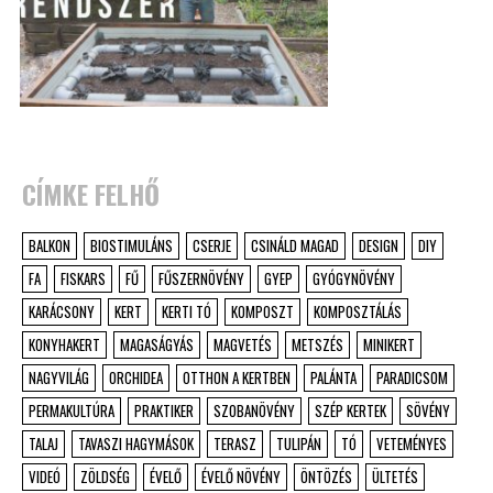
CÍMKE FELHŐ
BALKON
BIOSTIMULÁNS
CSERJE
CSINÁLD MAGAD
DESIGN
DIY
FA
FISKARS
FŰ
FŰSZERNÖVÉNY
GYEP
GYÓGYNÖVÉNY
KARÁCSONY
KERT
KERTI TÓ
KOMPOSZT
KOMPOSZTÁLÁS
KONYHAKERT
MAGASÁGYÁS
MAGVETÉS
METSZÉS
MINIKERT
NAGYVILÁG
ORCHIDEA
OTTHON A KERTBEN
PALÁNTA
PARADICSOM
PERMAKULTÚRA
PRAKTIKER
SZOBANÖVÉNY
SZÉP KERTEK
SÖVÉNY
TALAJ
TAVASZI HAGYMÁSOK
TERASZ
TULIPÁN
TÓ
VETEMÉNYES
VIDEÓ
ZÖLDSÉG
ÉVELŐ
ÉVELŐ NÖVÉNY
ÖNTÖZÉS
ÜLTETÉS