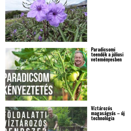
Paradicsomi
teendők a júliusi
veteményesben
Víztározós
magaságyás – új
technológia