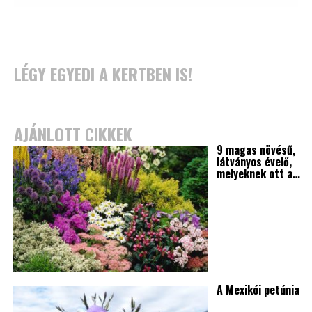
LÉGY EGYEDI A KERTBEN IS!
AJÁNLOTT CIKKEK
9 magas növésű,
látványos évelő,
melyeknek ott a…
A Mexikói petúnia