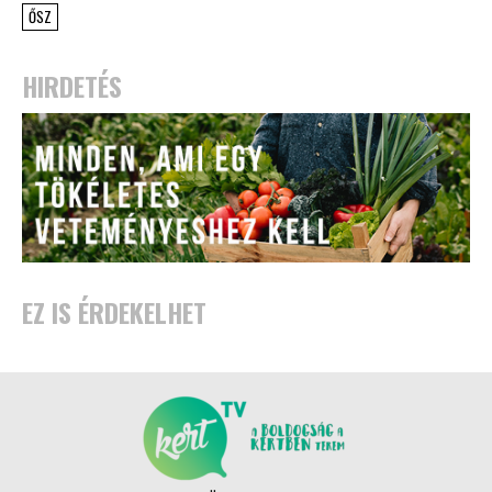
ŐSZ
HIRDETÉS
EZ IS ÉRDEKELHET