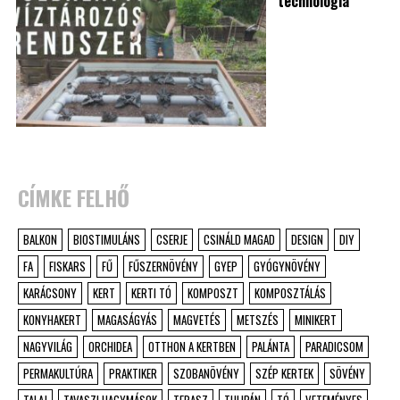
technológia
CÍMKE FELHŐ
BALKON
BIOSTIMULÁNS
CSERJE
CSINÁLD MAGAD
DESIGN
DIY
FA
FISKARS
FŰ
FŰSZERNÖVÉNY
GYEP
GYÓGYNÖVÉNY
KARÁCSONY
KERT
KERTI TÓ
KOMPOSZT
KOMPOSZTÁLÁS
KONYHAKERT
MAGASÁGYÁS
MAGVETÉS
METSZÉS
MINIKERT
NAGYVILÁG
ORCHIDEA
OTTHON A KERTBEN
PALÁNTA
PARADICSOM
PERMAKULTÚRA
PRAKTIKER
SZOBANÖVÉNY
SZÉP KERTEK
SÖVÉNY