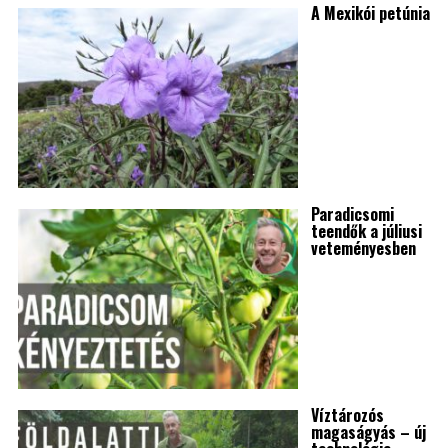
A Mexikói petúnia
Paradicsomi
teendők a júliusi
veteményesben
Víztározós
magaságyás – új