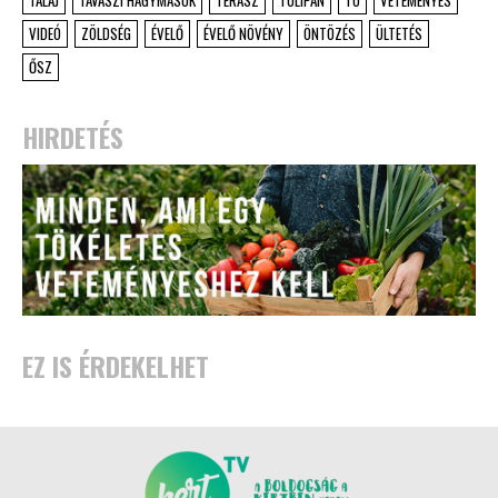
TALAJ
TAVASZI HAGYMÁSOK
TERASZ
TULIPÁN
TÓ
VETEMÉNYES
VIDEÓ
ZÖLDSÉG
ÉVELŐ
ÉVELŐ NÖVÉNY
ÖNTÖZÉS
ÜLTETÉS
ŐSZ
HIRDETÉS
EZ IS ÉRDEKELHET