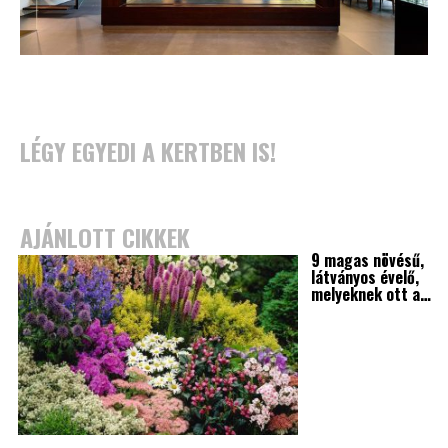
LÉGY EGYEDI A KERTBEN IS!
AJÁNLOTT CIKKEK
9 magas növésű,
látványos évelő,
melyeknek ott a…