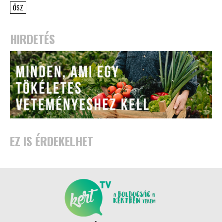
ŐSZ
HIRDETÉS
EZ IS ÉRDEKELHET