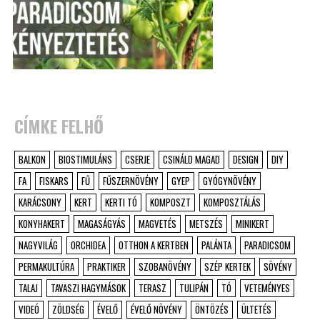
CÍMKE FELHŐ
BALKON
BIOSTIMULÁNS
CSERJE
CSINÁLD MAGAD
DESIGN
DIY
FA
FISKARS
FŰ
FŰSZERNÖVÉNY
GYEP
GYÓGYNÖVÉNY
KARÁCSONY
KERT
KERTI TÓ
KOMPOSZT
KOMPOSZTÁLÁS
KONYHAKERT
MAGASÁGYÁS
MAGVETÉS
METSZÉS
MINIKERT
NAGYVILÁG
ORCHIDEA
OTTHON A KERTBEN
PALÁNTA
PARADICSOM
PERMAKULTÚRA
PRAKTIKER
SZOBANÖVÉNY
SZÉP KERTEK
SÖVÉNY
TALAJ
TAVASZI HAGYMÁSOK
TERASZ
TULIPÁN
TÓ
VETEMÉNYES
VIDEÓ
ZÖLDSÉG
ÉVELŐ
ÉVELŐ NÖVÉNY
ÖNTÖZÉS
ÜLTETÉS