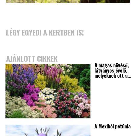
LÉGY EGYEDI A KERTBEN IS!
AJÁNLOTT CIKKEK
9 magas növésű,
látványos évelő,
melyeknek ott a…
A Mexikói petúnia