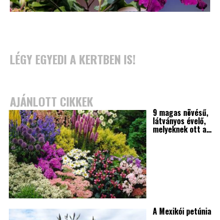
LÉGY EGYEDI A KERTBEN IS!
AJÁNLOTT CIKKEK
9 magas növésű,
látványos évelő,
melyeknek ott a…
A Mexikói petúnia