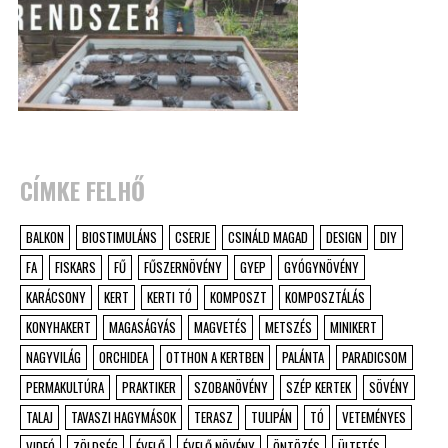
CÍMKE FELHŐ
BALKON
BIOSTIMULÁNS
CSERJE
CSINÁLD MAGAD
DESIGN
DIY
FA
FISKARS
FŰ
FŰSZERNÖVÉNY
GYEP
GYÓGYNÖVÉNY
KARÁCSONY
KERT
KERTI TÓ
KOMPOSZT
KOMPOSZTÁLÁS
KONYHAKERT
MAGASÁGYÁS
MAGVETÉS
METSZÉS
MINIKERT
NAGYVILÁG
ORCHIDEA
OTTHON A KERTBEN
PALÁNTA
PARADICSOM
PERMAKULTÚRA
PRAKTIKER
SZOBANÖVÉNY
SZÉP KERTEK
SÖVÉNY
TALAJ
TAVASZI HAGYMÁSOK
TERASZ
TULIPÁN
TÓ
VETEMÉNYES
VIDEÓ
ZÖLDSÉG
ÉVELŐ
ÉVELŐ NÖVÉNY
ÖNTÖZÉS
ÜLTETÉS