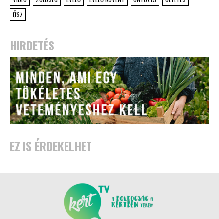
ŐSZ
HIRDETÉS
EZ IS ÉRDEKELHET