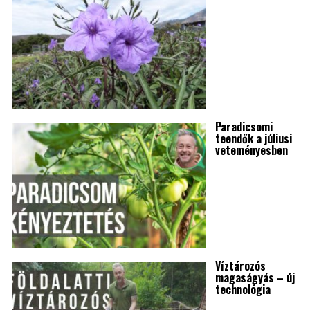
Paradicsomi
teendők a júliusi
veteményesben
Víztározós
magaságyás – új
technológia