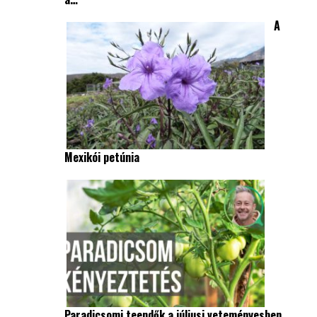
A
Mexikói petúnia
Paradicsomi teendők a júliusi veteményesben