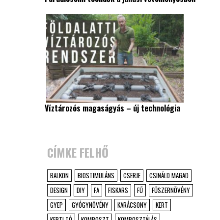
Víztározós magaságyás – új technológia
CÍMKE FELHŐ
BALKON
BIOSTIMULÁNS
CSERJE
CSINÁLD MAGAD
DESIGN
DIY
FA
FISKARS
FŰ
FŰSZERNÖVÉNY
GYEP
GYÓGYNÖVÉNY
KARÁCSONY
KERT
KERTI TÓ
KOMPOSZT
KOMPOSZTÁLÁS