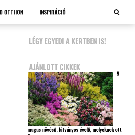
D OTTHON
INSPIRÁCIÓ
LÉGY EGYEDI A KERTBEN IS!
AJÁNLOTT CIKKEK
9
magas növésű, látványos évelő, melyeknek ott
a…