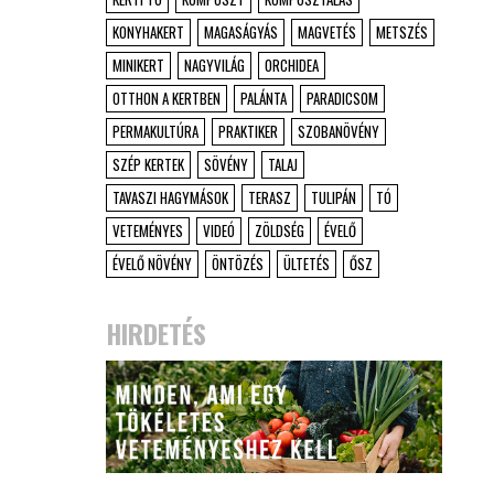
KONYHAKERT
MAGASÁGYÁS
MAGVETÉS
METSZÉS
MINIKERT
NAGYVILÁG
ORCHIDEA
OTTHON A KERTBEN
PALÁNTA
PARADICSOM
PERMAKULTÚRA
PRAKTIKER
SZOBANÖVÉNY
SZÉP KERTEK
SÖVÉNY
TALAJ
TAVASZI HAGYMÁSOK
TERASZ
TULIPÁN
TÓ
VETEMÉNYES
VIDEÓ
ZÖLDSÉG
ÉVELŐ
ÉVELŐ NÖVÉNY
ÖNTÖZÉS
ÜLTETÉS
ŐSZ
HIRDETÉS