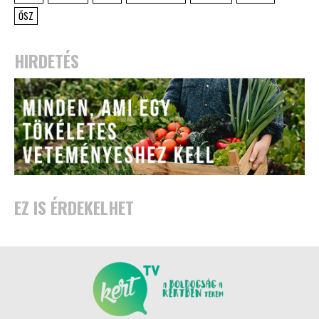
ŐSZ
HIRDETÉS
EZ IS ÉRDEKELHET