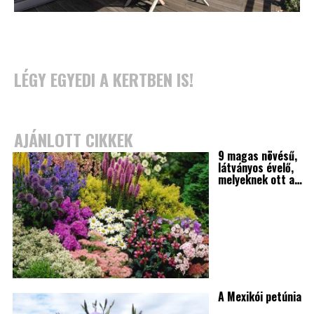
LÉGY EGYEDI A KERTBEN IS!
AJÁNLOTT CIKKEK
9 magas növésű,
látványos évelő,
melyeknek ott a…
A Mexikói petúnia