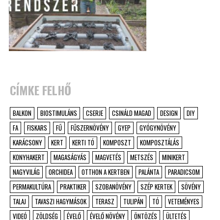
CÍMKE FELHŐ
BALKON
BIOSTIMULÁNS
CSERJE
CSINÁLD MAGAD
DESIGN
DIY
FA
FISKARS
FŰ
FŰSZERNÖVÉNY
GYEP
GYÓGYNÖVÉNY
KARÁCSONY
KERT
KERTI TÓ
KOMPOSZT
KOMPOSZTÁLÁS
KONYHAKERT
MAGASÁGYÁS
MAGVETÉS
METSZÉS
MINIKERT
NAGYVILÁG
ORCHIDEA
OTTHON A KERTBEN
PALÁNTA
PARADICSOM
PERMAKULTÚRA
PRAKTIKER
SZOBANÖVÉNY
SZÉP KERTEK
SÖVÉNY
TALAJ
TAVASZI HAGYMÁSOK
TERASZ
TULIPÁN
TÓ
VETEMÉNYES
VIDEÓ
ZÖLDSÉG
ÉVELŐ
ÉVELŐ NÖVÉNY
ÖNTÖZÉS
ÜLTETÉS