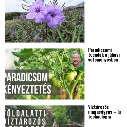
Paradicsomi
teendők a júliusi
veteményesben
Víztározós
magaságyás – új
technológia