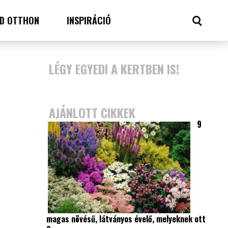
D OTTHON
INSPIRÁCIÓ
LÉGY EGYEDI A KERTBEN IS!
AJÁNLOTT CIKKEK
9
magas növésű, látványos évelő, melyeknek ott
a…