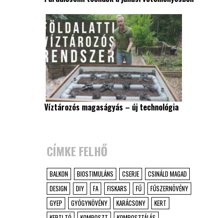
Víztározós magaságyás – új technológia
CÍMKE FELHŐ
BALKON
BIOSTIMULÁNS
CSERJE
CSINÁLD MAGAD
DESIGN
DIY
FA
FISKARS
FŰ
FŰSZERNÖVÉNY
GYEP
GYÓGYNÖVÉNY
KARÁCSONY
KERT
KERTI TÓ
KOMPOSZT
KOMPOSZTÁLÁS