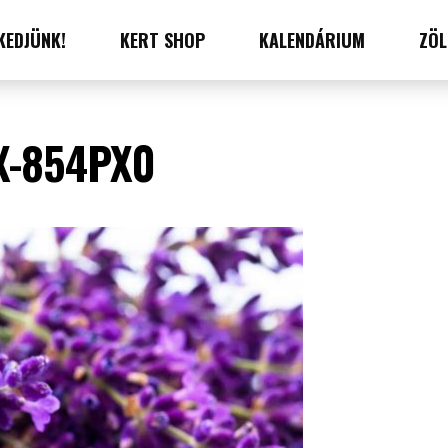
KEDJÜNK!
KERT SHOP
KALENDÁRIUM
ZÖL
X-854PX0