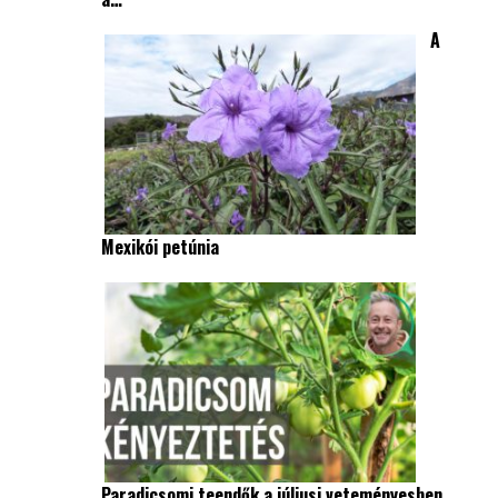
A
Mexikói petúnia
Paradicsomi teendők a júliusi veteményesben