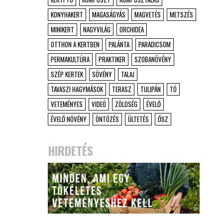
KONYHAKERT
MAGASÁGYÁS
MAGVETÉS
METSZÉS
MINIKERT
NAGYVILÁG
ORCHIDEA
OTTHON A KERTBEN
PALÁNTA
PARADICSOM
PERMAKULTÚRA
PRAKTIKER
SZOBANÖVÉNY
SZÉP KERTEK
SÖVÉNY
TALAJ
TAVASZI HAGYMÁSOK
TERASZ
TULIPÁN
TÓ
VETEMÉNYES
VIDEÓ
ZÖLDSÉG
ÉVELŐ
ÉVELŐ NÖVÉNY
ÖNTÖZÉS
ÜLTETÉS
ŐSZ
HIRDETÉS