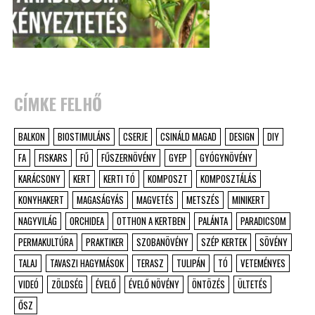
CÍMKE FELHŐ
BALKON
BIOSTIMULÁNS
CSERJE
CSINÁLD MAGAD
DESIGN
DIY
FA
FISKARS
FŰ
FŰSZERNÖVÉNY
GYEP
GYÓGYNÖVÉNY
KARÁCSONY
KERT
KERTI TÓ
KOMPOSZT
KOMPOSZTÁLÁS
KONYHAKERT
MAGASÁGYÁS
MAGVETÉS
METSZÉS
MINIKERT
NAGYVILÁG
ORCHIDEA
OTTHON A KERTBEN
PALÁNTA
PARADICSOM
PERMAKULTÚRA
PRAKTIKER
SZOBANÖVÉNY
SZÉP KERTEK
SÖVÉNY
TALAJ
TAVASZI HAGYMÁSOK
TERASZ
TULIPÁN
TÓ
VETEMÉNYES
VIDEÓ
ZÖLDSÉG
ÉVELŐ
ÉVELŐ NÖVÉNY
ÖNTÖZÉS
ÜLTETÉS
ŐSZ