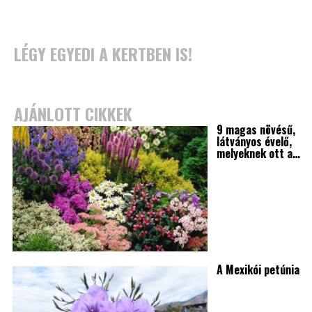
LÉGY EGYEDI A KERTBEN IS!
AJÁNLOTT CIKKEK
9 magas növésű,
látványos évelő,
melyeknek ott a…
A Mexikói petúnia