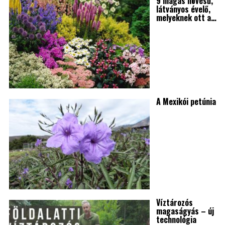
9 magas növésű,
látványos évelő,
melyeknek ott a…
A Mexikói petúnia
Víztározós
magaságyás – új
technológia