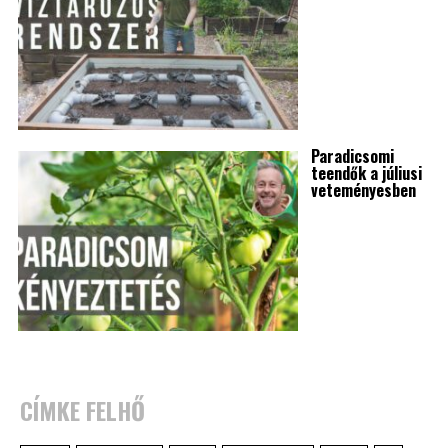
Paradicsomi
teendők a júliusi
veteményesben
CÍMKE FELHŐ