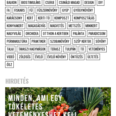
BALKON
BIOSTIMULÁNS
CSERJE
CSINÁLD MAGAD
DESIGN
DIY
FA
FISKARS
FŰ
FŰSZERNÖVÉNY
GYEP
GYÓGYNÖVÉNY
KARÁCSONY
KERT
KERTI TÓ
KOMPOSZT
KOMPOSZTÁLÁS
KONYHAKERT
MAGASÁGYÁS
MAGVETÉS
METSZÉS
MINIKERT
NAGYVILÁG
ORCHIDEA
OTTHON A KERTBEN
PALÁNTA
PARADICSOM
PERMAKULTÚRA
PRAKTIKER
SZOBANÖVÉNY
SZÉP KERTEK
SÖVÉNY
TALAJ
TAVASZI HAGYMÁSOK
TERASZ
TULIPÁN
TÓ
VETEMÉNYES
VIDEÓ
ZÖLDSÉG
ÉVELŐ
ÉVELŐ NÖVÉNY
ÖNTÖZÉS
ÜLTETÉS
ŐSZ
HIRDETÉS