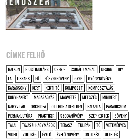
CÍMKE FELHŐ
BALKON
BIOSTIMULÁNS
CSERJE
CSINÁLD MAGAD
DESIGN
DIY
FA
FISKARS
FŰ
FŰSZERNÖVÉNY
GYEP
GYÓGYNÖVÉNY
KARÁCSONY
KERT
KERTI TÓ
KOMPOSZT
KOMPOSZTÁLÁS
KONYHAKERT
MAGASÁGYÁS
MAGVETÉS
METSZÉS
MINIKERT
NAGYVILÁG
ORCHIDEA
OTTHON A KERTBEN
PALÁNTA
PARADICSOM
PERMAKULTÚRA
PRAKTIKER
SZOBANÖVÉNY
SZÉP KERTEK
SÖVÉNY
TALAJ
TAVASZI HAGYMÁSOK
TERASZ
TULIPÁN
TÓ
VETEMÉNYES
VIDEÓ
ZÖLDSÉG
ÉVELŐ
ÉVELŐ NÖVÉNY
ÖNTÖZÉS
ÜLTETÉS