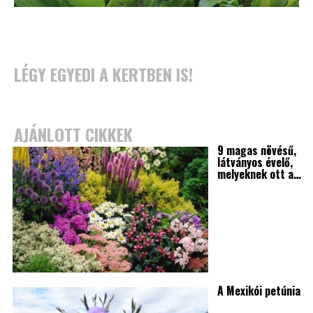
LÉGY EGYEDI A KERTBEN IS!
AJÁNLOTT CIKKEK
9 magas növésű,
látványos évelő,
melyeknek ott a…
A Mexikói petúnia