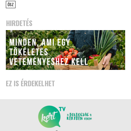
ŐSZ
HIRDETÉS
EZ IS ÉRDEKELHET