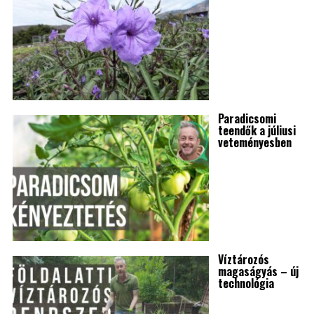
Paradicsomi
teendők a júliusi
veteményesben
Víztározós
magaságyás – új
technológia