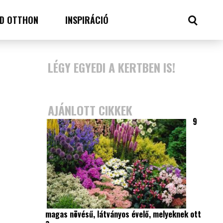
D OTTHON
INSPIRÁCIÓ
LÉGY EGYEDI A KERTBEN IS!
AJÁNLOTT CIKKEK
9
magas növésű, látványos évelő, melyeknek ott
a…