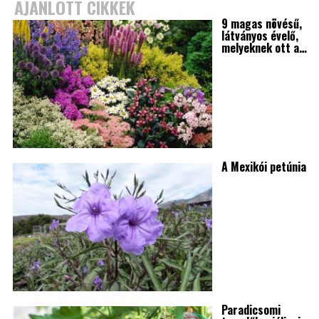
AJÁNLOTT CIKKEK
9 magas növésű,
látványos évelő,
melyeknek ott a…
A Mexikói petúnia
Paradicsomi