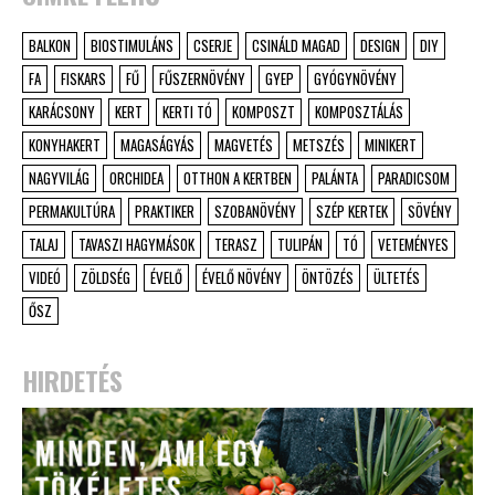
BALKON
BIOSTIMULÁNS
CSERJE
CSINÁLD MAGAD
DESIGN
DIY
FA
FISKARS
FŰ
FŰSZERNÖVÉNY
GYEP
GYÓGYNÖVÉNY
KARÁCSONY
KERT
KERTI TÓ
KOMPOSZT
KOMPOSZTÁLÁS
KONYHAKERT
MAGASÁGYÁS
MAGVETÉS
METSZÉS
MINIKERT
NAGYVILÁG
ORCHIDEA
OTTHON A KERTBEN
PALÁNTA
PARADICSOM
PERMAKULTÚRA
PRAKTIKER
SZOBANÖVÉNY
SZÉP KERTEK
SÖVÉNY
TALAJ
TAVASZI HAGYMÁSOK
TERASZ
TULIPÁN
TÓ
VETEMÉNYES
VIDEÓ
ZÖLDSÉG
ÉVELŐ
ÉVELŐ NÖVÉNY
ÖNTÖZÉS
ÜLTETÉS
ŐSZ
HIRDETÉS