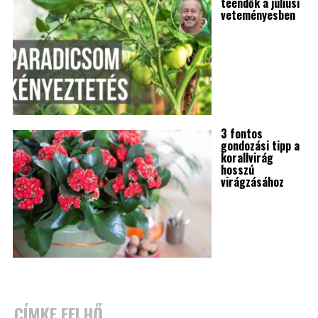
teendők a júliusi
veteményesben
3 fontos
gondozási tipp a
korallvirág
hosszú
virágzásához
CÍMKE FELHŐ