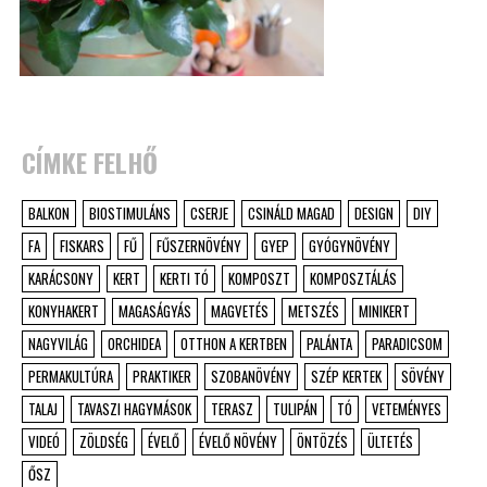
CÍMKE FELHŐ
BALKON
BIOSTIMULÁNS
CSERJE
CSINÁLD MAGAD
DESIGN
DIY
FA
FISKARS
FŰ
FŰSZERNÖVÉNY
GYEP
GYÓGYNÖVÉNY
KARÁCSONY
KERT
KERTI TÓ
KOMPOSZT
KOMPOSZTÁLÁS
KONYHAKERT
MAGASÁGYÁS
MAGVETÉS
METSZÉS
MINIKERT
NAGYVILÁG
ORCHIDEA
OTTHON A KERTBEN
PALÁNTA
PARADICSOM
PERMAKULTÚRA
PRAKTIKER
SZOBANÖVÉNY
SZÉP KERTEK
SÖVÉNY
TALAJ
TAVASZI HAGYMÁSOK
TERASZ
TULIPÁN
TÓ
VETEMÉNYES
VIDEÓ
ZÖLDSÉG
ÉVELŐ
ÉVELŐ NÖVÉNY
ÖNTÖZÉS
ÜLTETÉS
ŐSZ