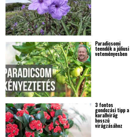
Paradicsomi
teendők a júliusi
veteményesben
3 fontos
gondozási tipp a
korallvirág
hosszú
virágzásához