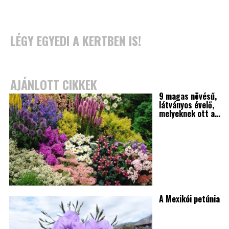
LÉGY EGYEDI A KERTBEN IS!
AJÁNLOTT CIKKEK
9 magas növésű,
látványos évelő,
melyeknek ott a…
A Mexikói petúnia