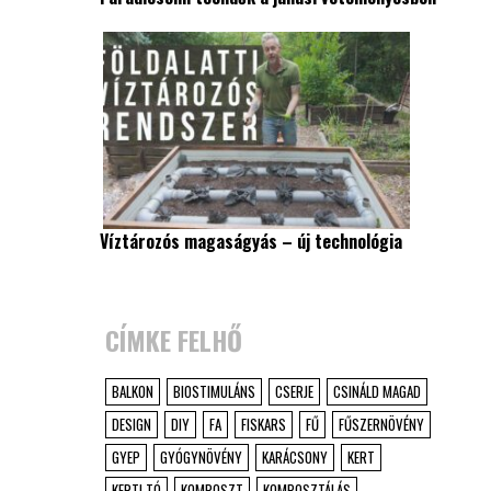
Víztározós magaságyás – új technológia
CÍMKE FELHŐ
BALKON
BIOSTIMULÁNS
CSERJE
CSINÁLD MAGAD
DESIGN
DIY
FA
FISKARS
FŰ
FŰSZERNÖVÉNY
GYEP
GYÓGYNÖVÉNY
KARÁCSONY
KERT
KERTI TÓ
KOMPOSZT
KOMPOSZTÁLÁS