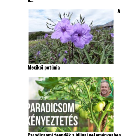
A
Mexikói petúnia
Paradicsomi teendők a júliusi veteményesben