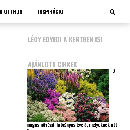
D OTTHON
INSPIRÁCIÓ
LÉGY EGYEDI A KERTBEN IS!
AJÁNLOTT CIKKEK
9
magas növésű, látványos évelő, melyeknek ott
a…