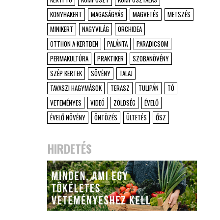
KONYHAKERT
MAGASÁGYÁS
MAGVETÉS
METSZÉS
MINIKERT
NAGYVILÁG
ORCHIDEA
OTTHON A KERTBEN
PALÁNTA
PARADICSOM
PERMAKULTÚRA
PRAKTIKER
SZOBANÖVÉNY
SZÉP KERTEK
SÖVÉNY
TALAJ
TAVASZI HAGYMÁSOK
TERASZ
TULIPÁN
TÓ
VETEMÉNYES
VIDEÓ
ZÖLDSÉG
ÉVELŐ
ÉVELŐ NÖVÉNY
ÖNTÖZÉS
ÜLTETÉS
ŐSZ
HIRDETÉS