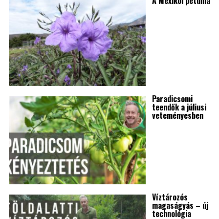
A Mexikói petúnia
Paradicsomi
teendők a júliusi
veteményesben
Víztározós
magaságyás – új
technológia