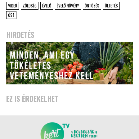
VIDEÓ
ZÖLDSÉG
ÉVELŐ
ÉVELŐ NÖVÉNY
ÖNTÖZÉS
ÜLTETÉS
ŐSZ
HIRDETÉS
EZ IS ÉRDEKELHET