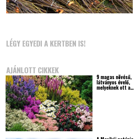
LÉGY EGYEDI A KERTBEN IS!
AJÁNLOTT CIKKEK
9 magas növésű,
látványos évelő,
melyeknek ott a…