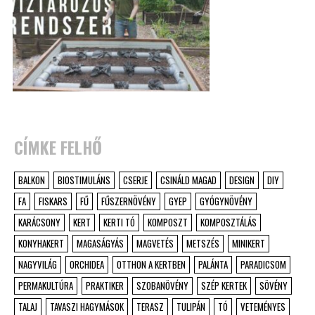
CÍMKE FELHŐ
BALKON
BIOSTIMULÁNS
CSERJE
CSINÁLD MAGAD
DESIGN
DIY
FA
FISKARS
FŰ
FŰSZERNÖVÉNY
GYEP
GYÓGYNÖVÉNY
KARÁCSONY
KERT
KERTI TÓ
KOMPOSZT
KOMPOSZTÁLÁS
KONYHAKERT
MAGASÁGYÁS
MAGVETÉS
METSZÉS
MINIKERT
NAGYVILÁG
ORCHIDEA
OTTHON A KERTBEN
PALÁNTA
PARADICSOM
PERMAKULTÚRA
PRAKTIKER
SZOBANÖVÉNY
SZÉP KERTEK
SÖVÉNY
TALAJ
TAVASZI HAGYMÁSOK
TERASZ
TULIPÁN
TÓ
VETEMÉNYES