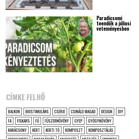
Paradicsomi
teendők a júliusi
veteményesben
CÍMKE FELHŐ
BALKON
BIOSTIMULÁNS
CSERJE
CSINÁLD MAGAD
DESIGN
DIY
FA
FISKARS
FŰ
FŰSZERNÖVÉNY
GYEP
GYÓGYNÖVÉNY
KARÁCSONY
KERT
KERTI TÓ
KOMPOSZT
KOMPOSZTÁLÁS