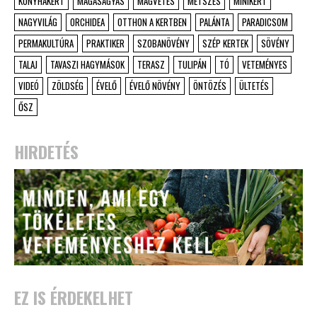
KONYHAKERT
MAGASÁGYÁS
MAGVETÉS
METSZÉS
MINIKERT
NAGYVILÁG
ORCHIDEA
OTTHON A KERTBEN
PALÁNTA
PARADICSOM
PERMAKULTÚRA
PRAKTIKER
SZOBANÖVÉNY
SZÉP KERTEK
SÖVÉNY
TALAJ
TAVASZI HAGYMÁSOK
TERASZ
TULIPÁN
TÓ
VETEMÉNYES
VIDEÓ
ZÖLDSÉG
ÉVELŐ
ÉVELŐ NÖVÉNY
ÖNTÖZÉS
ÜLTETÉS
ŐSZ
HIRDETÉS
EZ IS ÉRDEKELHET