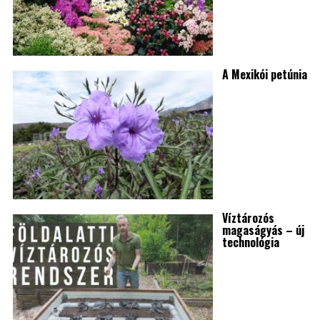
A Mexikói petúnia
Víztározós
magaságyás – új
technológia