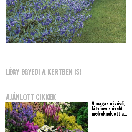
LÉGY EGYEDI A KERTBEN IS!
AJÁNLOTT CIKKEK
9 magas növésű,
látványos évelő,
melyeknek ott a…