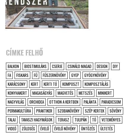
CÍMKE FELHŐ
BALKON
BIOSTIMULÁNS
CSERJE
CSINÁLD MAGAD
DESIGN
DIY
FA
FISKARS
FŰ
FŰSZERNÖVÉNY
GYEP
GYÓGYNÖVÉNY
KARÁCSONY
KERT
KERTI TÓ
KOMPOSZT
KOMPOSZTÁLÁS
KONYHAKERT
MAGASÁGYÁS
MAGVETÉS
METSZÉS
MINIKERT
NAGYVILÁG
ORCHIDEA
OTTHON A KERTBEN
PALÁNTA
PARADICSOM
PERMAKULTÚRA
PRAKTIKER
SZOBANÖVÉNY
SZÉP KERTEK
SÖVÉNY
TALAJ
TAVASZI HAGYMÁSOK
TERASZ
TULIPÁN
TÓ
VETEMÉNYES
VIDEÓ
ZÖLDSÉG
ÉVELŐ
ÉVELŐ NÖVÉNY
ÖNTÖZÉS
ÜLTETÉS