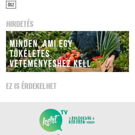
ŐSZ
HIRDETÉS
EZ IS ÉRDEKELHET