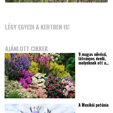
LÉGY EGYEDI A KERTBEN IS!
AJÁNLOTT CIKKEK
9 magas növésű,
látványos évelő,
melyeknek ott a…
A Mexikói petúnia