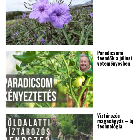
Paradicsomi
teendők a júliusi
veteményesben
Víztározós
magaságyás – új
technológia