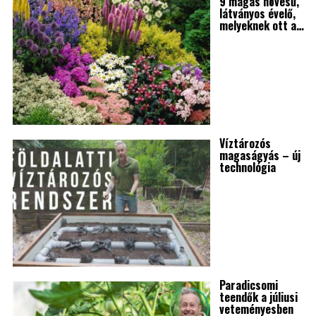
9 magas növésű,
látványos évelő,
melyeknek ott a…
Víztározós
magaságyás – új
technológia
Paradicsomi
teendők a júliusi
veteményesben