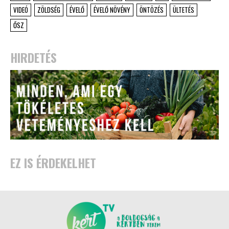
VIDEÓ
ZÖLDSÉG
ÉVELŐ
ÉVELŐ NÖVÉNY
ÖNTÖZÉS
ÜLTETÉS
ŐSZ
HIRDETÉS
EZ IS ÉRDEKELHET