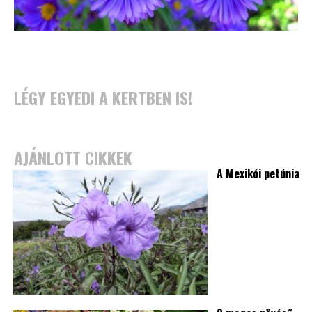
LÉGY EGYEDI A KERTBEN IS!
AJÁNLOTT CIKKEK
A Mexikói petúnia