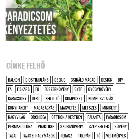
CÍMKE FELHŐ
BALKON
BIOSTIMULÁNS
CSERJE
CSINÁLD MAGAD
DESIGN
DIY
FA
FISKARS
FŰ
FŰSZERNÖVÉNY
GYEP
GYÓGYNÖVÉNY
KARÁCSONY
KERT
KERTI TÓ
KOMPOSZT
KOMPOSZTÁLÁS
KONYHAKERT
MAGASÁGYÁS
MAGVETÉS
METSZÉS
MINIKERT
NAGYVILÁG
ORCHIDEA
OTTHON A KERTBEN
PALÁNTA
PARADICSOM
PERMAKULTÚRA
PRAKTIKER
SZOBANÖVÉNY
SZÉP KERTEK
SÖVÉNY
TALAJ
TAVASZI HAGYMÁSOK
TERASZ
TULIPÁN
TÓ
VETEMÉNYES