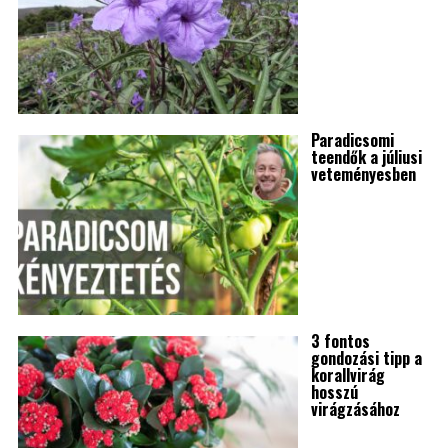
Paradicsomi
teendők a júliusi
veteményesben
3 fontos
gondozási tipp a
korallvirág
hosszú
virágzásához