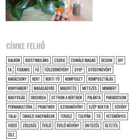
CÍMKE FELHŐ
BALKON
BIOSTIMULÁNS
CSERJE
CSINÁLD MAGAD
DESIGN
DIY
FA
FISKARS
FŰ
FŰSZERNÖVÉNY
GYEP
GYÓGYNÖVÉNY
KARÁCSONY
KERT
KERTI TÓ
KOMPOSZT
KOMPOSZTÁLÁS
KONYHAKERT
MAGASÁGYÁS
MAGVETÉS
METSZÉS
MINIKERT
NAGYVILÁG
ORCHIDEA
OTTHON A KERTBEN
PALÁNTA
PARADICSOM
PERMAKULTÚRA
PRAKTIKER
SZOBANÖVÉNY
SZÉP KERTEK
SÖVÉNY
TALAJ
TAVASZI HAGYMÁSOK
TERASZ
TULIPÁN
TÓ
VETEMÉNYES
VIDEÓ
ZÖLDSÉG
ÉVELŐ
ÉVELŐ NÖVÉNY
ÖNTÖZÉS
ÜLTETÉS
ŐSZ