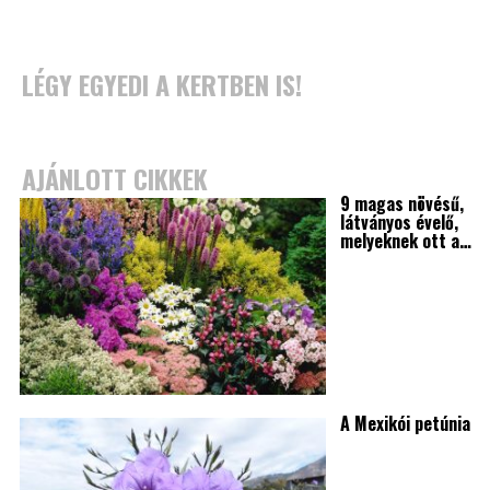
LÉGY EGYEDI A KERTBEN IS!
AJÁNLOTT CIKKEK
9 magas növésű,
látványos évelő,
melyeknek ott a…
A Mexikói petúnia