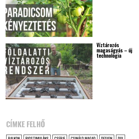
Víztározós
magaságyás – új
technológia
CÍMKE FELHŐ
BALKON
BIOSTIMULÁNS
CSERJE
CSINÁLD MAGAD
DESIGN
DIY