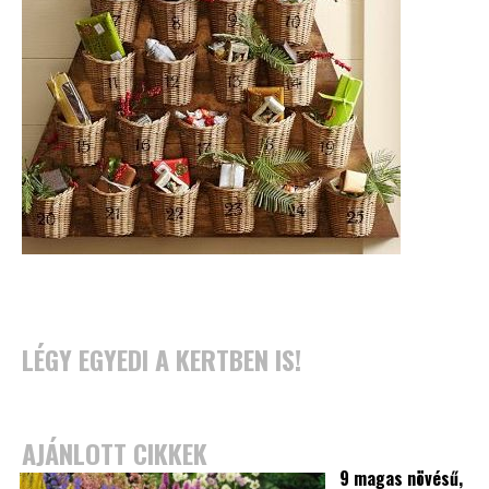
LÉGY EGYEDI A KERTBEN IS!
AJÁNLOTT CIKKEK
9 magas növésű,