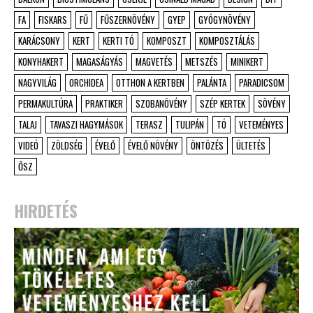
FA
FISKARS
FŰ
FŰSZERNÖVÉNY
GYEP
GYÓGYNÖVÉNY
KARÁCSONY
KERT
KERTI TÓ
KOMPOSZT
KOMPOSZTÁLÁS
KONYHAKERT
MAGASÁGYÁS
MAGVETÉS
METSZÉS
MINIKERT
NAGYVILÁG
ORCHIDEA
OTTHON A KERTBEN
PALÁNTA
PARADICSOM
PERMAKULTÚRA
PRAKTIKER
SZOBANÖVÉNY
SZÉP KERTEK
SÖVÉNY
TALAJ
TAVASZI HAGYMÁSOK
TERASZ
TULIPÁN
TÓ
VETEMÉNYES
VIDEÓ
ZÖLDSÉG
ÉVELŐ
ÉVELŐ NÖVÉNY
ÖNTÖZÉS
ÜLTETÉS
ŐSZ
HIRDETÉS