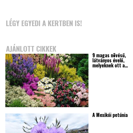
LÉGY EGYEDI A KERTBEN IS!
AJÁNLOTT CIKKEK
9 magas növésű,
látványos évelő,
melyeknek ott a…
A Mexikói petúnia