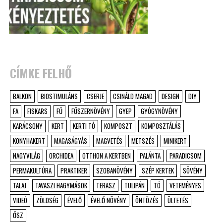
CÍMKE FELHŐ
BALKON
BIOSTIMULÁNS
CSERJE
CSINÁLD MAGAD
DESIGN
DIY
FA
FISKARS
FŰ
FŰSZERNÖVÉNY
GYEP
GYÓGYNÖVÉNY
KARÁCSONY
KERT
KERTI TÓ
KOMPOSZT
KOMPOSZTÁLÁS
KONYHAKERT
MAGASÁGYÁS
MAGVETÉS
METSZÉS
MINIKERT
NAGYVILÁG
ORCHIDEA
OTTHON A KERTBEN
PALÁNTA
PARADICSOM
PERMAKULTÚRA
PRAKTIKER
SZOBANÖVÉNY
SZÉP KERTEK
SÖVÉNY
TALAJ
TAVASZI HAGYMÁSOK
TERASZ
TULIPÁN
TÓ
VETEMÉNYES
VIDEÓ
ZÖLDSÉG
ÉVELŐ
ÉVELŐ NÖVÉNY
ÖNTÖZÉS
ÜLTETÉS
ŐSZ