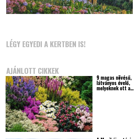
LÉGY EGYEDI A KERTBEN IS!
AJÁNLOTT CIKKEK
9 magas növésű,
látványos évelő,
melyeknek ott a…