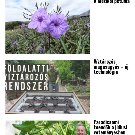
A Mexikói petúnia
Víztározós
magaságyás – új
technológia
Paradicsomi
teendők a júliusi
veteményesben