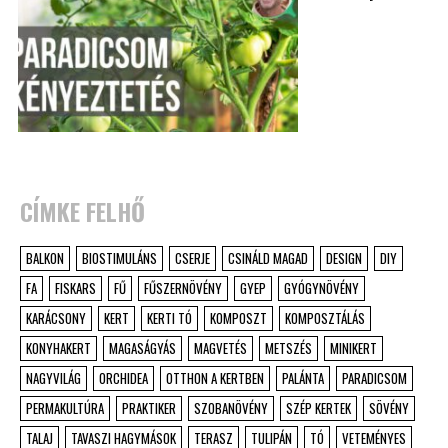
CÍMKE FELHŐ
BALKON
BIOSTIMULÁNS
CSERJE
CSINÁLD MAGAD
DESIGN
DIY
FA
FISKARS
FŰ
FŰSZERNÖVÉNY
GYEP
GYÓGYNÖVÉNY
KARÁCSONY
KERT
KERTI TÓ
KOMPOSZT
KOMPOSZTÁLÁS
KONYHAKERT
MAGASÁGYÁS
MAGVETÉS
METSZÉS
MINIKERT
NAGYVILÁG
ORCHIDEA
OTTHON A KERTBEN
PALÁNTA
PARADICSOM
PERMAKULTÚRA
PRAKTIKER
SZOBANÖVÉNY
SZÉP KERTEK
SÖVÉNY
TALAJ
TAVASZI HAGYMÁSOK
TERASZ
TULIPÁN
TÓ
VETEMÉNYES