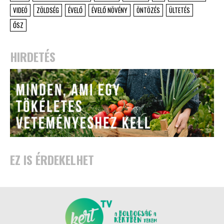
VIDEÓ
ZÖLDSÉG
ÉVELŐ
ÉVELŐ NÖVÉNY
ÖNTÖZÉS
ÜLTETÉS
ŐSZ
HIRDETÉS
EZ IS ÉRDEKELHET