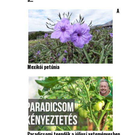
A
Mexikói petúnia
Paradicsomi teendők a júliusi veteményesben