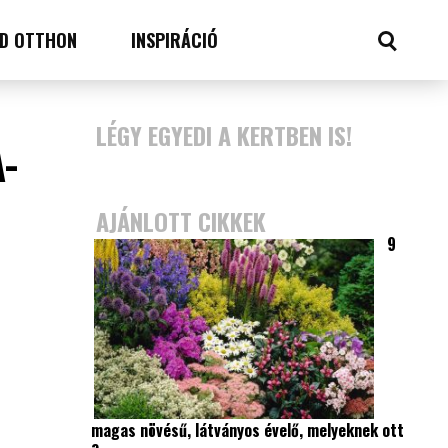
D OTTHON
INSPIRÁCIÓ
LÉGY EGYEDI A KERTBEN IS!
-
AJÁNLOTT CIKKEK
9
magas növésű, látványos évelő, melyeknek ott
a…