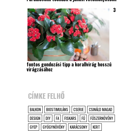
3
fontos gondozási tipp a korallvirág hosszú
virágzásához
CÍMKE FELHŐ
BALKON
BIOSTIMULÁNS
CSERJE
CSINÁLD MAGAD
DESIGN
DIY
FA
FISKARS
FŰ
FŰSZERNÖVÉNY
GYEP
GYÓGYNÖVÉNY
KARÁCSONY
KERT