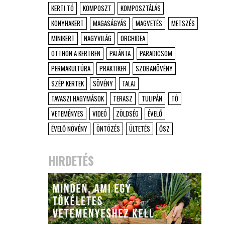
KERTI TÓ
KOMPOSZT
KOMPOSZTÁLÁS
KONYHAKERT
MAGASÁGYÁS
MAGVETÉS
METSZÉS
MINIKERT
NAGYVILÁG
ORCHIDEA
OTTHON A KERTBEN
PALÁNTA
PARADICSOM
PERMAKULTÚRA
PRAKTIKER
SZOBANÖVÉNY
SZÉP KERTEK
SÖVÉNY
TALAJ
TAVASZI HAGYMÁSOK
TERASZ
TULIPÁN
TÓ
VETEMÉNYES
VIDEÓ
ZÖLDSÉG
ÉVELŐ
ÉVELŐ NÖVÉNY
ÖNTÖZÉS
ÜLTETÉS
ŐSZ
HIRDETÉS