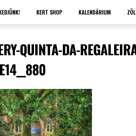
KEDJÜNK!
KERT SHOP
KALENDÁRIUM
ZÖL
ERY-QUINTA-DA-REGALEIRA
E14__880