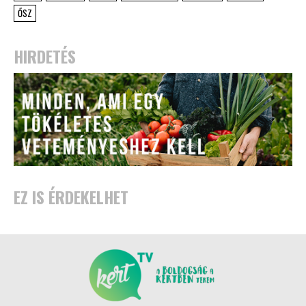
ŐSZ
HIRDETÉS
EZ IS ÉRDEKELHET