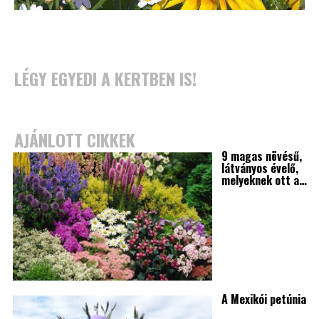
LÉGY EGYEDI A KERTBEN IS!
AJÁNLOTT CIKKEK
9 magas növésű,
látványos évelő,
melyeknek ott a…
A Mexikói petúnia