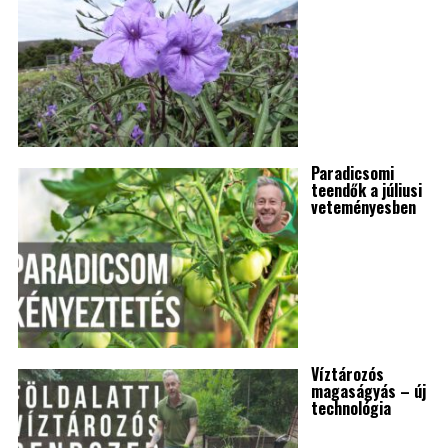
Paradicsomi
teendők a júliusi
veteményesben
Víztározós
magaságyás – új
technológia