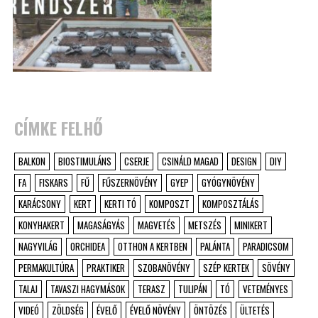
CÍMKE FELHŐ
BALKON
BIOSTIMULÁNS
CSERJE
CSINÁLD MAGAD
DESIGN
DIY
FA
FISKARS
FŰ
FŰSZERNÖVÉNY
GYEP
GYÓGYNÖVÉNY
KARÁCSONY
KERT
KERTI TÓ
KOMPOSZT
KOMPOSZTÁLÁS
KONYHAKERT
MAGASÁGYÁS
MAGVETÉS
METSZÉS
MINIKERT
NAGYVILÁG
ORCHIDEA
OTTHON A KERTBEN
PALÁNTA
PARADICSOM
PERMAKULTÚRA
PRAKTIKER
SZOBANÖVÉNY
SZÉP KERTEK
SÖVÉNY
TALAJ
TAVASZI HAGYMÁSOK
TERASZ
TULIPÁN
TÓ
VETEMÉNYES
VIDEÓ
ZÖLDSÉG
ÉVELŐ
ÉVELŐ NÖVÉNY
ÖNTÖZÉS
ÜLTETÉS