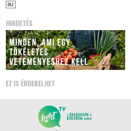
ŐSZ
HIRDETÉS
EZ IS ÉRDEKELHET