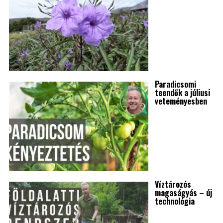
Paradicsomi
teendők a júliusi
veteményesben
Víztározós
magaságyás – új
technológia