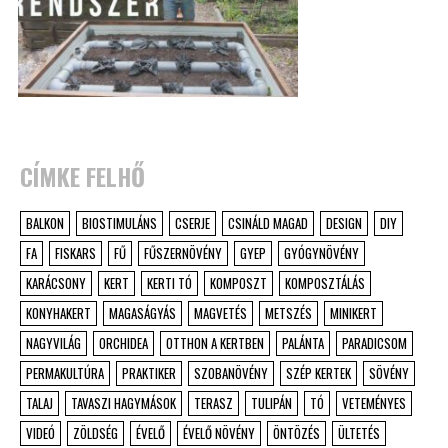
CÍMKE FELHŐ
BALKON
BIOSTIMULÁNS
CSERJE
CSINÁLD MAGAD
DESIGN
DIY
FA
FISKARS
FŰ
FŰSZERNÖVÉNY
GYEP
GYÓGYNÖVÉNY
KARÁCSONY
KERT
KERTI TÓ
KOMPOSZT
KOMPOSZTÁLÁS
KONYHAKERT
MAGASÁGYÁS
MAGVETÉS
METSZÉS
MINIKERT
NAGYVILÁG
ORCHIDEA
OTTHON A KERTBEN
PALÁNTA
PARADICSOM
PERMAKULTÚRA
PRAKTIKER
SZOBANÖVÉNY
SZÉP KERTEK
SÖVÉNY
TALAJ
TAVASZI HAGYMÁSOK
TERASZ
TULIPÁN
TÓ
VETEMÉNYES
VIDEÓ
ZÖLDSÉG
ÉVELŐ
ÉVELŐ NÖVÉNY
ÖNTÖZÉS
ÜLTETÉS