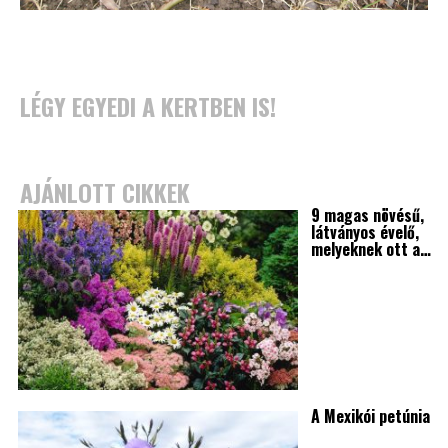
LÉGY EGYEDI A KERTBEN IS!
AJÁNLOTT CIKKEK
9 magas növésű,
látványos évelő,
melyeknek ott a…
A Mexikói petúnia