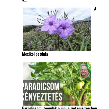
A
Mexikói petúnia
Paradicsomi teendők a júliusi veteményesben