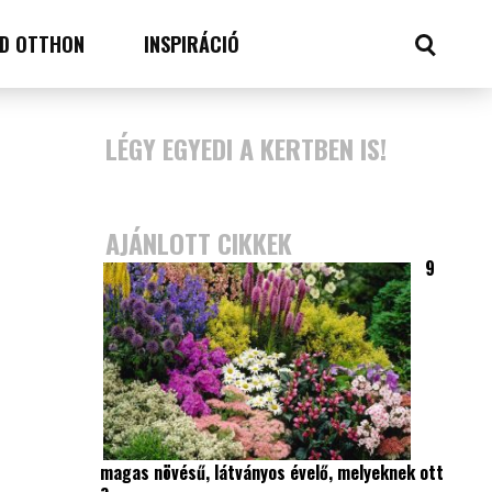
D OTTHON
INSPIRÁCIÓ
LÉGY EGYEDI A KERTBEN IS!
AJÁNLOTT CIKKEK
9
magas növésű, látványos évelő, melyeknek ott
a…