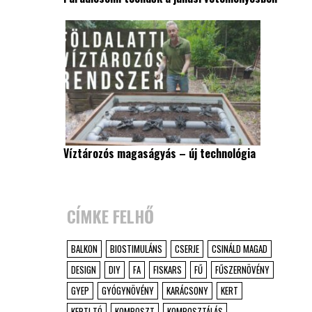
Víztározós magaságyás – új technológia
CÍMKE FELHŐ
BALKON
BIOSTIMULÁNS
CSERJE
CSINÁLD MAGAD
DESIGN
DIY
FA
FISKARS
FŰ
FŰSZERNÖVÉNY
GYEP
GYÓGYNÖVÉNY
KARÁCSONY
KERT
KERTI TÓ
KOMPOSZT
KOMPOSZTÁLÁS