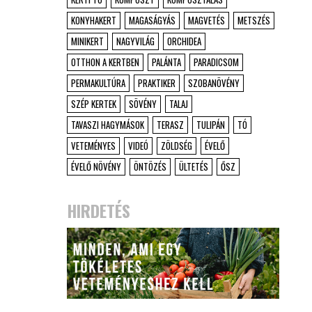
KONYHAKERT
MAGASÁGYÁS
MAGVETÉS
METSZÉS
MINIKERT
NAGYVILÁG
ORCHIDEA
OTTHON A KERTBEN
PALÁNTA
PARADICSOM
PERMAKULTÚRA
PRAKTIKER
SZOBANÖVÉNY
SZÉP KERTEK
SÖVÉNY
TALAJ
TAVASZI HAGYMÁSOK
TERASZ
TULIPÁN
TÓ
VETEMÉNYES
VIDEÓ
ZÖLDSÉG
ÉVELŐ
ÉVELŐ NÖVÉNY
ÖNTÖZÉS
ÜLTETÉS
ŐSZ
HIRDETÉS