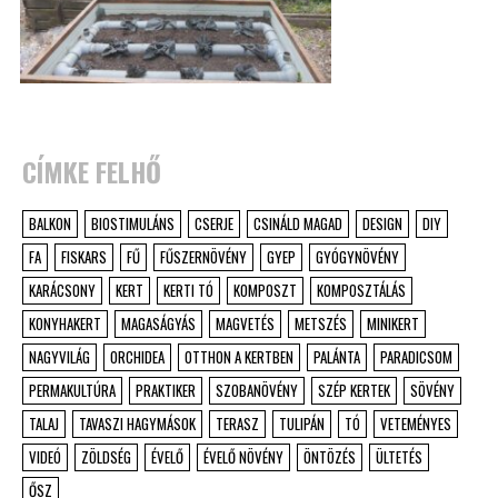
CÍMKE FELHŐ
BALKON
BIOSTIMULÁNS
CSERJE
CSINÁLD MAGAD
DESIGN
DIY
FA
FISKARS
FŰ
FŰSZERNÖVÉNY
GYEP
GYÓGYNÖVÉNY
KARÁCSONY
KERT
KERTI TÓ
KOMPOSZT
KOMPOSZTÁLÁS
KONYHAKERT
MAGASÁGYÁS
MAGVETÉS
METSZÉS
MINIKERT
NAGYVILÁG
ORCHIDEA
OTTHON A KERTBEN
PALÁNTA
PARADICSOM
PERMAKULTÚRA
PRAKTIKER
SZOBANÖVÉNY
SZÉP KERTEK
SÖVÉNY
TALAJ
TAVASZI HAGYMÁSOK
TERASZ
TULIPÁN
TÓ
VETEMÉNYES
VIDEÓ
ZÖLDSÉG
ÉVELŐ
ÉVELŐ NÖVÉNY
ÖNTÖZÉS
ÜLTETÉS
ŐSZ