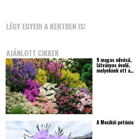
LÉGY EGYEDI A KERTBEN IS!
AJÁNLOTT CIKKEK
9 magas növésű,
látványos évelő,
melyeknek ott a…
A Mexikói petúnia