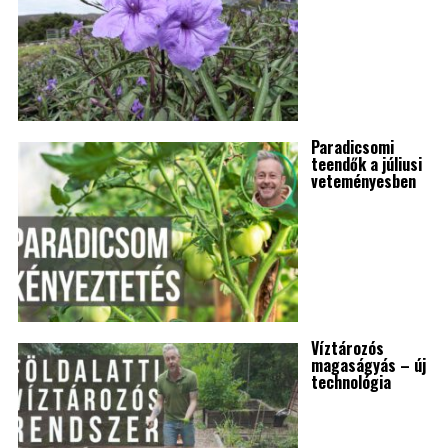
Paradicsomi
teendők a júliusi
veteményesben
Víztározós
magaságyás – új
technológia