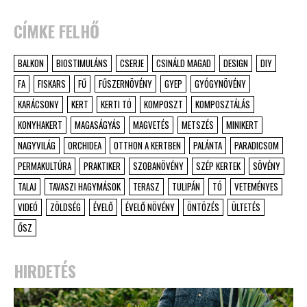
CÍMKE FELHŐ
BALKON
BIOSTIMULÁNS
CSERJE
CSINÁLD MAGAD
DESIGN
DIY
FA
FISKARS
FŰ
FŰSZERNÖVÉNY
GYEP
GYÓGYNÖVÉNY
KARÁCSONY
KERT
KERTI TÓ
KOMPOSZT
KOMPOSZTÁLÁS
KONYHAKERT
MAGASÁGYÁS
MAGVETÉS
METSZÉS
MINIKERT
NAGYVILÁG
ORCHIDEA
OTTHON A KERTBEN
PALÁNTA
PARADICSOM
PERMAKULTÚRA
PRAKTIKER
SZOBANÖVÉNY
SZÉP KERTEK
SÖVÉNY
TALAJ
TAVASZI HAGYMÁSOK
TERASZ
TULIPÁN
TÓ
VETEMÉNYES
VIDEÓ
ZÖLDSÉG
ÉVELŐ
ÉVELŐ NÖVÉNY
ÖNTÖZÉS
ÜLTETÉS
ŐSZ
HIRDETÉS