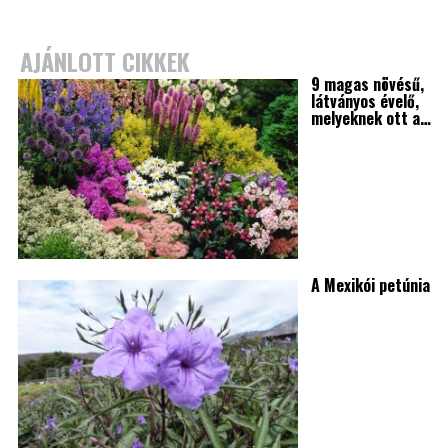
AJÁNLOTT CIKKEK
9 magas növésű,
látványos évelő,
melyeknek ott a…
A Mexikói petúnia