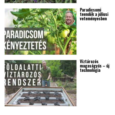
Paradicsomi
teendők a júliusi
veteményesben
Víztározós
magaságyás – új
technológia