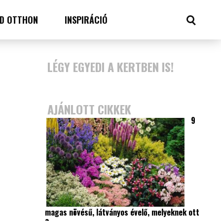
D OTTHON
INSPIRÁCIÓ
LÉGY EGYEDI A KERTBEN IS!
AJÁNLOTT CIKKEK
9
magas növésű, látványos évelő, melyeknek ott
a…