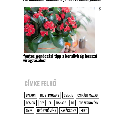
3
fontos gondozási tipp a korallvirág hosszú
virágzásához
CÍMKE FELHŐ
BALKON
BIOSTIMULÁNS
CSERJE
CSINÁLD MAGAD
DESIGN
DIY
FA
FISKARS
FŰ
FŰSZERNÖVÉNY
GYEP
GYÓGYNÖVÉNY
KARÁCSONY
KERT