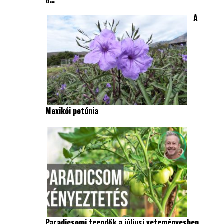
A
Mexikói petúnia
Paradicsomi teendők a júliusi veteményesben