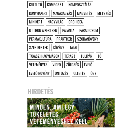
KERTI TÓ
KOMPOSZT
KOMPOSZTÁLÁS
KONYHAKERT
MAGASÁGYÁS
MAGVETÉS
METSZÉS
MINIKERT
NAGYVILÁG
ORCHIDEA
OTTHON A KERTBEN
PALÁNTA
PARADICSOM
PERMAKULTÚRA
PRAKTIKER
SZOBANÖVÉNY
SZÉP KERTEK
SÖVÉNY
TALAJ
TAVASZI HAGYMÁSOK
TERASZ
TULIPÁN
TÓ
VETEMÉNYES
VIDEÓ
ZÖLDSÉG
ÉVELŐ
ÉVELŐ NÖVÉNY
ÖNTÖZÉS
ÜLTETÉS
ŐSZ
HIRDETÉS