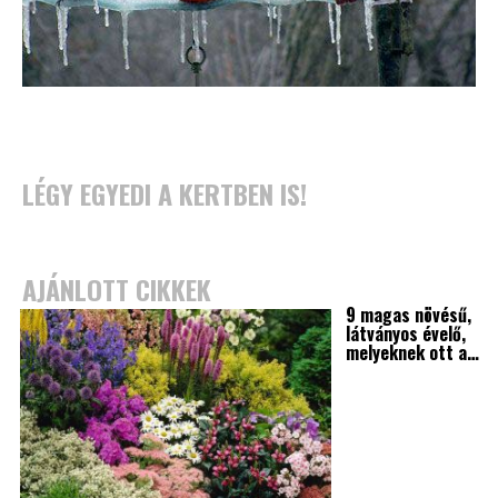
LÉGY EGYEDI A KERTBEN IS!
AJÁNLOTT CIKKEK
9 magas növésű,
látványos évelő,
melyeknek ott a…