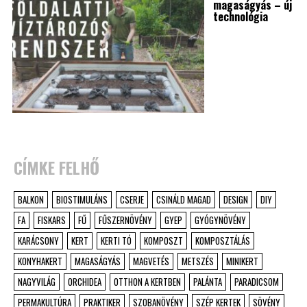
magaságyás – új
technológia
CÍMKE FELHŐ
BALKON
BIOSTIMULÁNS
CSERJE
CSINÁLD MAGAD
DESIGN
DIY
FA
FISKARS
FŰ
FŰSZERNÖVÉNY
GYEP
GYÓGYNÖVÉNY
KARÁCSONY
KERT
KERTI TÓ
KOMPOSZT
KOMPOSZTÁLÁS
KONYHAKERT
MAGASÁGYÁS
MAGVETÉS
METSZÉS
MINIKERT
NAGYVILÁG
ORCHIDEA
OTTHON A KERTBEN
PALÁNTA
PARADICSOM
PERMAKULTÚRA
PRAKTIKER
SZOBANÖVÉNY
SZÉP KERTEK
SÖVÉNY