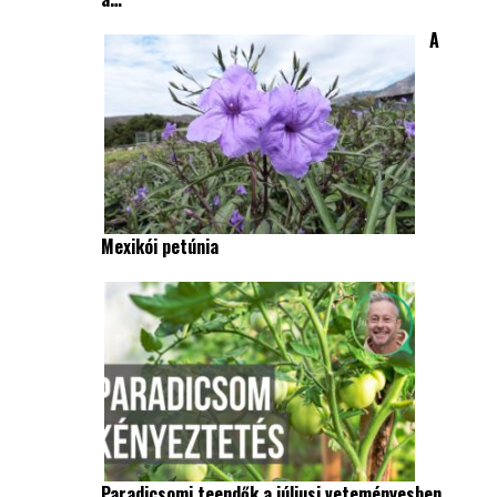
A
Mexikói petúnia
Paradicsomi teendők a júliusi veteményesben