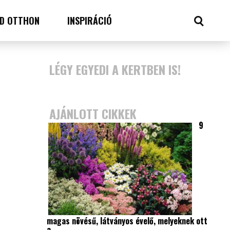
D OTTHON
INSPIRÁCIÓ
LÉGY EGYEDI A KERTBEN IS!
AJÁNLOTT CIKKEK
9
magas növésű, látványos évelő, melyeknek ott
a…