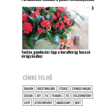
3
fontos gondozási tipp a korallvirág hosszú
virágzásához
CÍMKE FELHŐ
BALKON
BIOSTIMULÁNS
CSERJE
CSINÁLD MAGAD
DESIGN
DIY
FA
FISKARS
FŰ
FŰSZERNÖVÉNY
GYEP
GYÓGYNÖVÉNY
KARÁCSONY
KERT