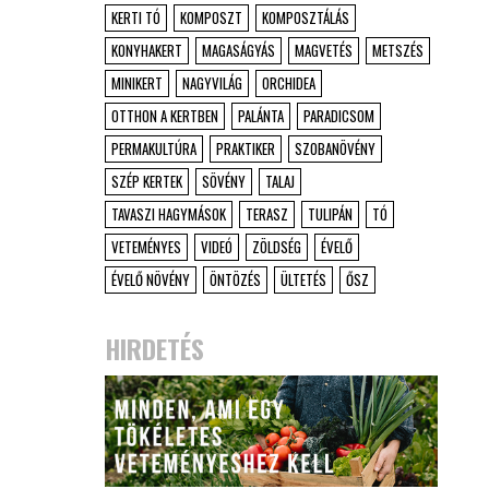
KERTI TÓ
KOMPOSZT
KOMPOSZTÁLÁS
KONYHAKERT
MAGASÁGYÁS
MAGVETÉS
METSZÉS
MINIKERT
NAGYVILÁG
ORCHIDEA
OTTHON A KERTBEN
PALÁNTA
PARADICSOM
PERMAKULTÚRA
PRAKTIKER
SZOBANÖVÉNY
SZÉP KERTEK
SÖVÉNY
TALAJ
TAVASZI HAGYMÁSOK
TERASZ
TULIPÁN
TÓ
VETEMÉNYES
VIDEÓ
ZÖLDSÉG
ÉVELŐ
ÉVELŐ NÖVÉNY
ÖNTÖZÉS
ÜLTETÉS
ŐSZ
HIRDETÉS