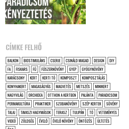
CÍMKE FELHŐ
BALKON
BIOSTIMULÁNS
CSERJE
CSINÁLD MAGAD
DESIGN
DIY
FA
FISKARS
FŰ
FŰSZERNÖVÉNY
GYEP
GYÓGYNÖVÉNY
KARÁCSONY
KERT
KERTI TÓ
KOMPOSZT
KOMPOSZTÁLÁS
KONYHAKERT
MAGASÁGYÁS
MAGVETÉS
METSZÉS
MINIKERT
NAGYVILÁG
ORCHIDEA
OTTHON A KERTBEN
PALÁNTA
PARADICSOM
PERMAKULTÚRA
PRAKTIKER
SZOBANÖVÉNY
SZÉP KERTEK
SÖVÉNY
TALAJ
TAVASZI HAGYMÁSOK
TERASZ
TULIPÁN
TÓ
VETEMÉNYES
VIDEÓ
ZÖLDSÉG
ÉVELŐ
ÉVELŐ NÖVÉNY
ÖNTÖZÉS
ÜLTETÉS