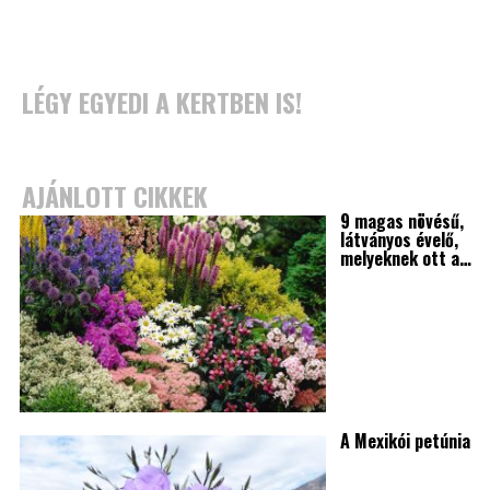
LÉGY EGYEDI A KERTBEN IS!
AJÁNLOTT CIKKEK
9 magas növésű,
látványos évelő,
melyeknek ott a…
A Mexikói petúnia