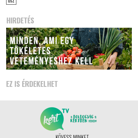
ŐSZ
HIRDETÉS
EZ IS ÉRDEKELHET
KÖVESS MINKET