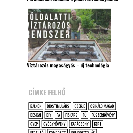
Víztározós magaságyás – új technológia
CÍMKE FELHŐ
BALKON
BIOSTIMULÁNS
CSERJE
CSINÁLD MAGAD
DESIGN
DIY
FA
FISKARS
FŰ
FŰSZERNÖVÉNY
GYEP
GYÓGYNÖVÉNY
KARÁCSONY
KERT
KERTI TÓ
KOMPOSZT
KOMPOSZTÁLÁS