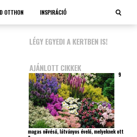
D OTTHON
INSPIRÁCIÓ
LÉGY EGYEDI A KERTBEN IS!
AJÁNLOTT CIKKEK
9
magas növésű, látványos évelő, melyeknek ott
a…