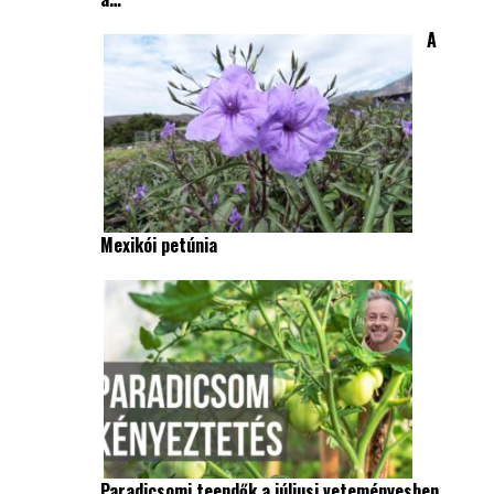
A
Mexikói petúnia
Paradicsomi teendők a júliusi veteményesben