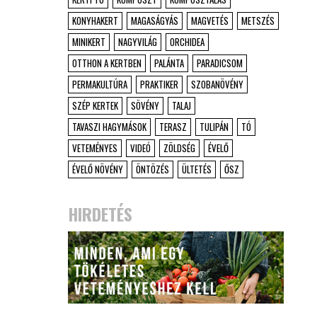
KONYHAKERT
MAGASÁGYÁS
MAGVETÉS
METSZÉS
MINIKERT
NAGYVILÁG
ORCHIDEA
OTTHON A KERTBEN
PALÁNTA
PARADICSOM
PERMAKULTÚRA
PRAKTIKER
SZOBANÖVÉNY
SZÉP KERTEK
SÖVÉNY
TALAJ
TAVASZI HAGYMÁSOK
TERASZ
TULIPÁN
TÓ
VETEMÉNYES
VIDEÓ
ZÖLDSÉG
ÉVELŐ
ÉVELŐ NÖVÉNY
ÖNTÖZÉS
ÜLTETÉS
ŐSZ
HIRDETÉS