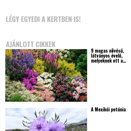
LÉGY EGYEDI A KERTBEN IS!
AJÁNLOTT CIKKEK
9 magas növésű,
látványos évelő,
melyeknek ott a…
A Mexikói petúnia