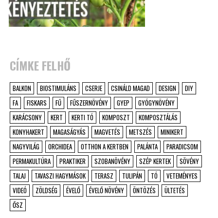
CÍMKE FELHŐ
BALKON
BIOSTIMULÁNS
CSERJE
CSINÁLD MAGAD
DESIGN
DIY
FA
FISKARS
FŰ
FŰSZERNÖVÉNY
GYEP
GYÓGYNÖVÉNY
KARÁCSONY
KERT
KERTI TÓ
KOMPOSZT
KOMPOSZTÁLÁS
KONYHAKERT
MAGASÁGYÁS
MAGVETÉS
METSZÉS
MINIKERT
NAGYVILÁG
ORCHIDEA
OTTHON A KERTBEN
PALÁNTA
PARADICSOM
PERMAKULTÚRA
PRAKTIKER
SZOBANÖVÉNY
SZÉP KERTEK
SÖVÉNY
TALAJ
TAVASZI HAGYMÁSOK
TERASZ
TULIPÁN
TÓ
VETEMÉNYES
VIDEÓ
ZÖLDSÉG
ÉVELŐ
ÉVELŐ NÖVÉNY
ÖNTÖZÉS
ÜLTETÉS
ŐSZ