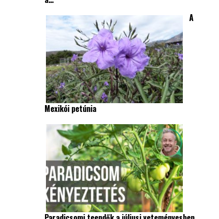
A
Mexikói petúnia
Paradicsomi teendők a júliusi veteményesben