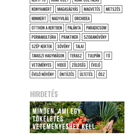
KONYHAKERT
MAGASÁGYÁS
MAGVETÉS
METSZÉS
MINIKERT
NAGYVILÁG
ORCHIDEA
OTTHON A KERTBEN
PALÁNTA
PARADICSOM
PERMAKULTÚRA
PRAKTIKER
SZOBANÖVÉNY
SZÉP KERTEK
SÖVÉNY
TALAJ
TAVASZI HAGYMÁSOK
TERASZ
TULIPÁN
TÓ
VETEMÉNYES
VIDEÓ
ZÖLDSÉG
ÉVELŐ
ÉVELŐ NÖVÉNY
ÖNTÖZÉS
ÜLTETÉS
ŐSZ
HIRDETÉS