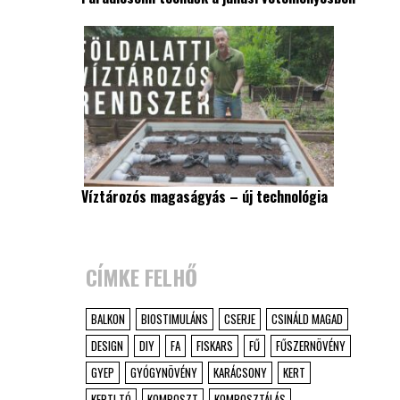
Víztározós magaságyás – új technológia
CÍMKE FELHŐ
BALKON
BIOSTIMULÁNS
CSERJE
CSINÁLD MAGAD
DESIGN
DIY
FA
FISKARS
FŰ
FŰSZERNÖVÉNY
GYEP
GYÓGYNÖVÉNY
KARÁCSONY
KERT
KERTI TÓ
KOMPOSZT
KOMPOSZTÁLÁS