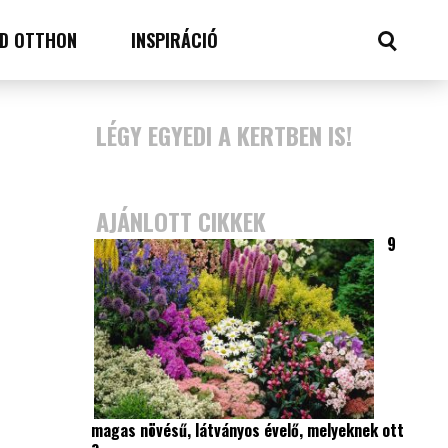
D OTTHON
INSPIRÁCIÓ
LÉGY EGYEDI A KERTBEN IS!
AJÁNLOTT CIKKEK
9
magas növésű, látványos évelő, melyeknek ott
a…