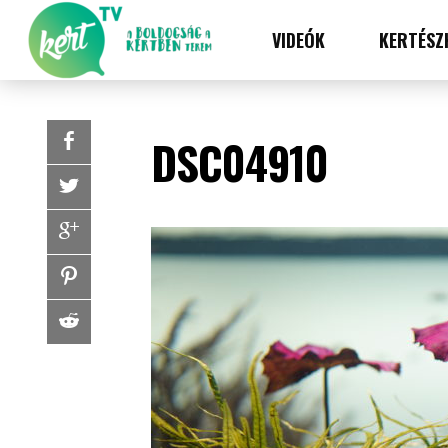
VIDEÓK
KERTÉSZ
DSC04910