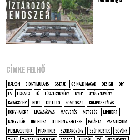
technológia
CÍMKE FELHŐ
BALKON
BIOSTIMULÁNS
CSERJE
CSINÁLD MAGAD
DESIGN
DIY
FA
FISKARS
FŰ
FŰSZERNÖVÉNY
GYEP
GYÓGYNÖVÉNY
KARÁCSONY
KERT
KERTI TÓ
KOMPOSZT
KOMPOSZTÁLÁS
KONYHAKERT
MAGASÁGYÁS
MAGVETÉS
METSZÉS
MINIKERT
NAGYVILÁG
ORCHIDEA
OTTHON A KERTBEN
PALÁNTA
PARADICSOM
PERMAKULTÚRA
PRAKTIKER
SZOBANÖVÉNY
SZÉP KERTEK
SÖVÉNY