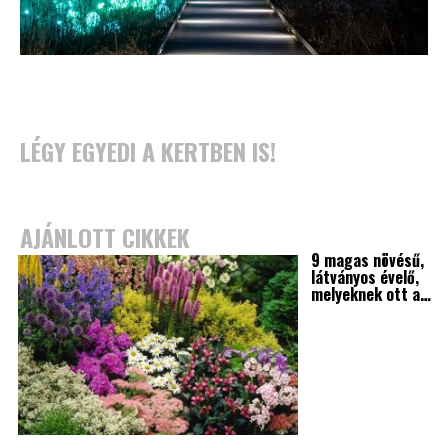
LÉGY EGYEDI A KERTBEN IS!
AJÁNLOTT CIKKEK
9 magas növésű,
látványos évelő,
melyeknek ott a…