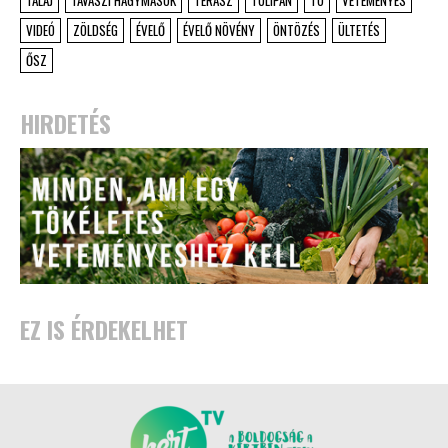
TALAJ
TAVASZI HAGYMÁSOK
TERASZ
TULIPÁN
TÓ
VETEMÉNYES
VIDEÓ
ZÖLDSÉG
ÉVELŐ
ÉVELŐ NÖVÉNY
ÖNTÖZÉS
ÜLTETÉS
ŐSZ
HIRDETÉS
EZ IS ÉRDEKELHET