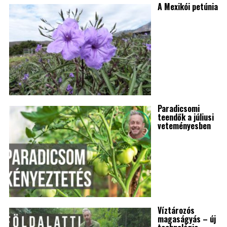
A Mexikói petúnia
Paradicsomi
teendők a júliusi
veteményesben
Víztározós
magaságyás – új