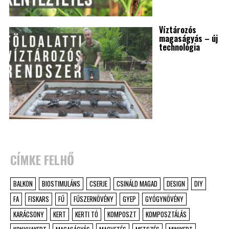
Víztározós
magaságyás – új
technológia
CÍMKE FELHŐ
BALKON
BIOSTIMULÁNS
CSERJE
CSINÁLD MAGAD
DESIGN
DIY
FA
FISKARS
FŰ
FŰSZERNÖVÉNY
GYEP
GYÓGYNÖVÉNY
KARÁCSONY
KERT
KERTI TÓ
KOMPOSZT
KOMPOSZTÁLÁS