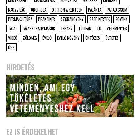
KONYHAKERT
MAGASÁGYÁS
MAGVETÉS
METSZÉS
MINIKERT
NAGYVILÁG
ORCHIDEA
OTTHON A KERTBEN
PALÁNTA
PARADICSOM
PERMAKULTÚRA
PRAKTIKER
SZOBANÖVÉNY
SZÉP KERTEK
SÖVÉNY
TALAJ
TAVASZI HAGYMÁSOK
TERASZ
TULIPÁN
TÓ
VETEMÉNYES
VIDEÓ
ZÖLDSÉG
ÉVELŐ
ÉVELŐ NÖVÉNY
ÖNTÖZÉS
ÜLTETÉS
ŐSZ
HIRDETÉS
EZ IS ÉRDEKELHET