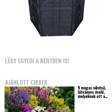
LÉGY EGYEDI A KERTBEN IS!
AJÁNLOTT CIKKEK
9 magas növésű,
látványos évelő,
melyeknek ott a…