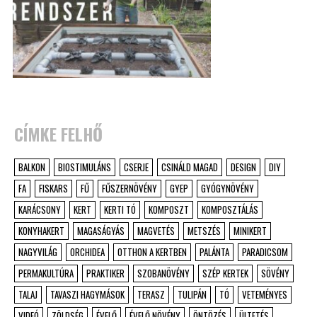
CÍMKE FELHŐ
BALKON
BIOSTIMULÁNS
CSERJE
CSINÁLD MAGAD
DESIGN
DIY
FA
FISKARS
FŰ
FŰSZERNÖVÉNY
GYEP
GYÓGYNÖVÉNY
KARÁCSONY
KERT
KERTI TÓ
KOMPOSZT
KOMPOSZTÁLÁS
KONYHAKERT
MAGASÁGYÁS
MAGVETÉS
METSZÉS
MINIKERT
NAGYVILÁG
ORCHIDEA
OTTHON A KERTBEN
PALÁNTA
PARADICSOM
PERMAKULTÚRA
PRAKTIKER
SZOBANÖVÉNY
SZÉP KERTEK
SÖVÉNY
TALAJ
TAVASZI HAGYMÁSOK
TERASZ
TULIPÁN
TÓ
VETEMÉNYES
VIDEÓ
ZÖLDSÉG
ÉVELŐ
ÉVELŐ NÖVÉNY
ÖNTÖZÉS
ÜLTETÉS