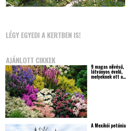
LÉGY EGYEDI A KERTBEN IS!
AJÁNLOTT CIKKEK
9 magas növésű,
látványos évelő,
melyeknek ott a…
A Mexikói petúnia