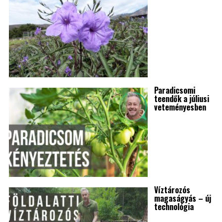
Paradicsomi
teendők a júliusi
veteményesben
Víztározós
magaságyás – új
technológia