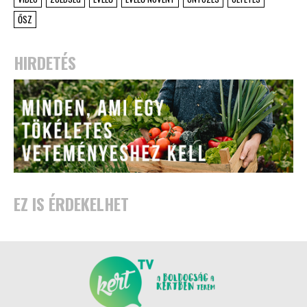
ŐSZ
HIRDETÉS
EZ IS ÉRDEKELHET