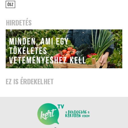
ŐSZ
HIRDETÉS
EZ IS ÉRDEKELHET