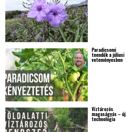
Paradicsomi
teendők a júliusi
veteményesben
Víztározós
magaságyás – új
technológia