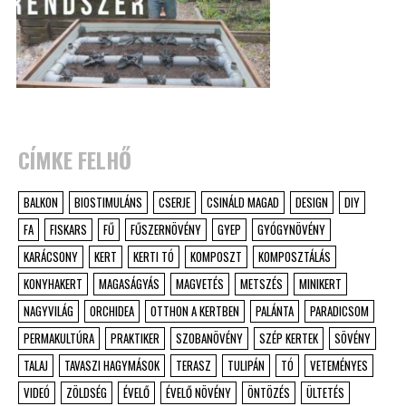
CÍMKE FELHŐ
BALKON
BIOSTIMULÁNS
CSERJE
CSINÁLD MAGAD
DESIGN
DIY
FA
FISKARS
FŰ
FŰSZERNÖVÉNY
GYEP
GYÓGYNÖVÉNY
KARÁCSONY
KERT
KERTI TÓ
KOMPOSZT
KOMPOSZTÁLÁS
KONYHAKERT
MAGASÁGYÁS
MAGVETÉS
METSZÉS
MINIKERT
NAGYVILÁG
ORCHIDEA
OTTHON A KERTBEN
PALÁNTA
PARADICSOM
PERMAKULTÚRA
PRAKTIKER
SZOBANÖVÉNY
SZÉP KERTEK
SÖVÉNY
TALAJ
TAVASZI HAGYMÁSOK
TERASZ
TULIPÁN
TÓ
VETEMÉNYES
VIDEÓ
ZÖLDSÉG
ÉVELŐ
ÉVELŐ NÖVÉNY
ÖNTÖZÉS
ÜLTETÉS