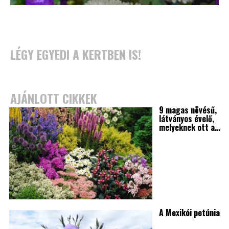
LÉGY EGYEDI A KERTBEN IS!
AJÁNLOTT CIKKEK
9 magas növésű,
látványos évelő,
melyeknek ott a…
A Mexikói petúnia