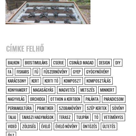
CÍMKE FELHŐ
BALKON
BIOSTIMULÁNS
CSERJE
CSINÁLD MAGAD
DESIGN
DIY
FA
FISKARS
FŰ
FŰSZERNÖVÉNY
GYEP
GYÓGYNÖVÉNY
KARÁCSONY
KERT
KERTI TÓ
KOMPOSZT
KOMPOSZTÁLÁS
KONYHAKERT
MAGASÁGYÁS
MAGVETÉS
METSZÉS
MINIKERT
NAGYVILÁG
ORCHIDEA
OTTHON A KERTBEN
PALÁNTA
PARADICSOM
PERMAKULTÚRA
PRAKTIKER
SZOBANÖVÉNY
SZÉP KERTEK
SÖVÉNY
TALAJ
TAVASZI HAGYMÁSOK
TERASZ
TULIPÁN
TÓ
VETEMÉNYES
VIDEÓ
ZÖLDSÉG
ÉVELŐ
ÉVELŐ NÖVÉNY
ÖNTÖZÉS
ÜLTETÉS
ŐSZ