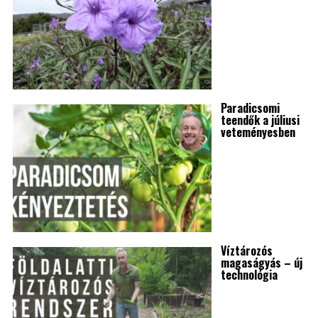
Paradicsomi
teendők a júliusi
veteményesben
Víztározós
magaságyás – új
technológia