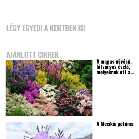
LÉGY EGYEDI A KERTBEN IS!
AJÁNLOTT CIKKEK
9 magas növésű,
látványos évelő,
melyeknek ott a…
A Mexikói petúnia