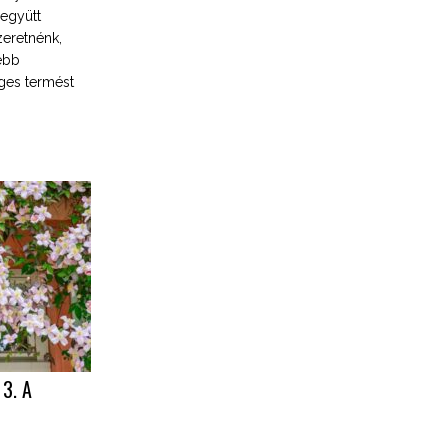
 együtt
zeretnénk,
ebb
ges termést
 3. A