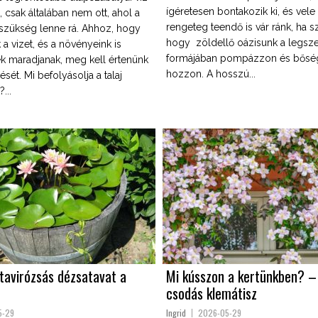
ígéretesen bontakozik ki, és vele
n, csak általában nem ott, ahol a
rengeteg teendő is vár ránk, ha s
zükség lenne rá. Ahhoz, hogy
hogy zöldellő oázisunk a legsz
 a vizet, és a növényeink is
formájában pompázzon és bősé
 maradjanak, meg kell értenünk
hozzon. A hosszú...
sét. Mi befolyásolja a talaj
...
tavirózsás dézsatavat a
Mi kússzon a kertünkben? –
csodás klemátisz
5-29
Ingrid
2026-05-29