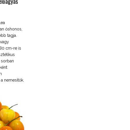
előágyás
lea
ban őshonos,
bb tagja.
 vagy
80 cm-re is
ztétikus
ő sorban
ként
n
e a nemesítők.