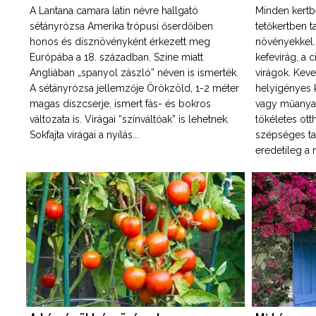
A Lantana camara latin névre hallgató
Minden kertb
sétányrózsa Amerika trópusi őserdőiben
tetőkertben 
honos és dísznövényként érkezett meg
növényekkel. 
Európába a 18. században. Színe miatt
kefevirág, a 
Angliában „spanyol zászló” néven is ismerték.
virágok. Kev
A sétányrózsa jellemzője Örökzöld, 1-2 méter
helyigényes k
magas díszcserje, ismert fás- és bokros
vagy műanya
változata is. Virágai “színváltóak” is lehetnek.
tökéletes ott
Sokfajta virágai a nyílás...
szépséges ta
eredetileg a 