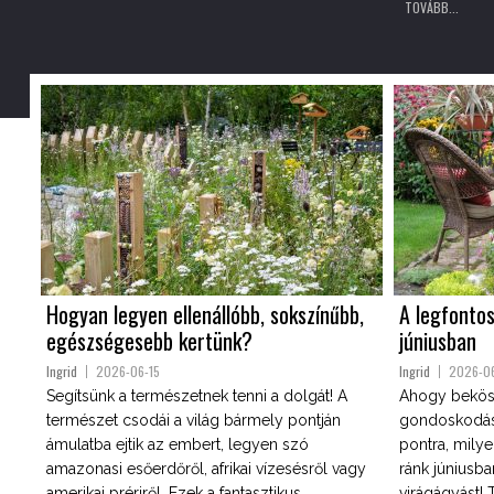
TOVÁBB...
Hogyan legyen ellenállóbb, sokszínűbb,
A legfonto
egészségesebb kertünk?
júniusban
Ingrid
2026-06-15
Ingrid
2026-0
Segítsünk a természetnek tenni a dolgát! A
Ahogy beköszö
természet csodái a világ bármely pontján
gondoskodást
ámulatba ejtik az embert, legyen szó
pontra, milye
amazonasi esőerdőről, afrikai vízesésről vagy
ránk júniusb
amerikai prériről. Ezek a fantasztikus
virágágyást