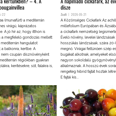
 a kertünkben? – 4. A
A napimádó cickafark, az év
bougainvillea
dísze
5-22
Zsolt
2026-05-21
ea (murvafürt) a mediterrán
A Közönséges Cickafark Az achil
nes virágú, káprázatos
millefolium Európában és Ázsiá
 A jó hír az, hogy itthon is
a cickafark nemzetség legismerte
és a megfelelő gondozás mellett
Évelő növény, levelei lándzsásak
 mediterrán hangulatot
hosszúkás lándzsásak, szára 20-
a balkonra, kertbe. A
megnő. Virágai feltűnően szép es
a nem csupán dísznövényként
bugákat alkotnak, amelyeket els
mediterrán régiókban gyakran
nagyon sokoldalú gyógynövény
lákra, kerítésekre, sőt, falakra is,
alkalmaznak. A hosszú évek sorá
rengeteg hibrid fajtát hoztak létr
E fajtái kis...