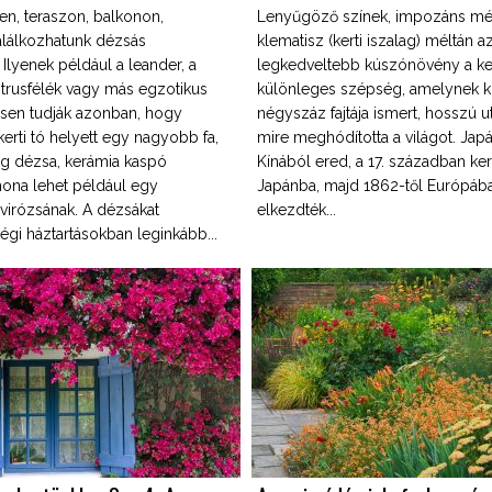
en, teraszon, balkonon,
Lenyűgöző színek, impozáns mér
találkozhatunk dézsás
klematisz (kerti iszalag) méltán a
Ilyenek például a leander, a
legkedveltebb kúszónövény a ke
citrusfélék vagy más egzotikus
különleges szépség, amelynek k
esen tudják azonban, hogy
négyszáz fajtája ismert, hosszú ut
erti tó helyett egy nagyobb fa,
mire meghódította a világot. Jap
g dézsa, kerámia kaspó
Kínából ered, a 17. században ker
hona lehet például egy
Japánba, majd 1862-től Európába
virózsának. A dézsákat
elkezdték...
régi háztartásokban leginkább...