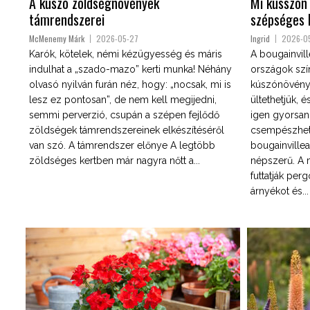
A kúszó zöldségnövények
Mi kússzon
támrendszerei
szépséges 
McMenemy Márk
2026-05-27
Ingrid
2026-0
Karók, kötelek, némi kézügyesség és máris
A bougainvill
indulhat a „szado-mazo” kerti munka! Néhány
országok szí
olvasó nyilván furán néz, hogy: „nocsak, mi is
kúszónövénye.
lesz ez pontosan”, de nem kell megijedni,
ültethetjük, 
semmi perverzió, csupán a szépen fejlődő
igen gyorsan
zöldségek támrendszereinek elkészítéséről
csempészhet 
van szó. A támrendszer előnye A legtöbb
bougainville
zöldséges kertben már nagyra nőtt a...
népszerű. A 
futtatják pergo
árnyékot és...