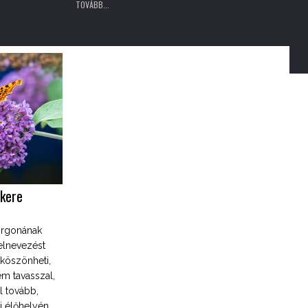
TOVÁBB...
okere
orgonának
 elnevezést
köszönheti,
em tavasszal,
l tovább,
i élőhelyén