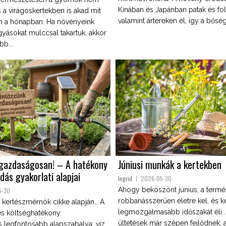
Kínában és Japánban patak és fo
 a virágoskertekben is akad mit
valamint ártereken él, így a bősé
n a hónapban. Ha növényeink
gyásokat mulccsal takartuk, akkor
b...
gazdaságosan! – A hatékony
Júniusi munkák a kertekben
dás gyakorlati alapjai
Ingrid
2026-05-30
Ahogy beköszönt június, a termé
5-30
robbanásszerűen életre kel, és ke
 kertészmérnök cikke alapján… A
legmozgalmasabb időszakát éli. 
 és költséghatékony
ültetések már szépen fejlődnek, 
 legfontosabb alapszabálya: víz