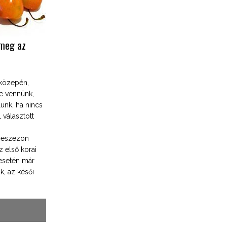
 meg az
 közepén,
e vennünk,
unk, ha nincs
 választott
nyeszezon
z első korai
esetén már
k, az késői