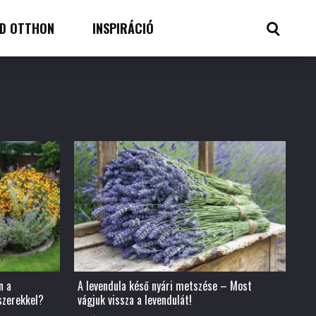
D OTTHON
INSPIRÁCIÓ
n a
A levendula késő nyári metszése – Most
szerekkel?
vágjuk vissza a levendulát!