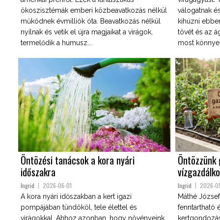
ökoszisztémák emberi közbeavatkozás nélkül
válogatnak és
működnek évmilliók óta. Beavatkozás nélkül
kihúzni ebbe
nyílnak és vetik el újra magjaikat a virágok,
tövét és az á
termelődik a humusz...
most könnyeb
Öntözési tanácsok a kora nyári
Öntözzünk 
időszakra
vízgazdálko
Ingrid
2026-06-01
Ingrid
2026-0
A kora nyári időszakban a kert igazi
Máthé József
pompájában tündököl, tele élettel és
fenntartható
virágokkal. Ahhoz azonban, hogy növényeink
kertgondozás