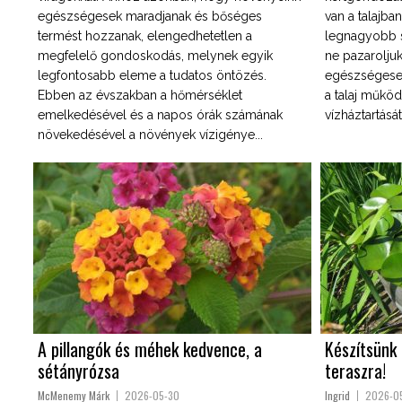
egészségesek maradjanak és bőséges
van a talajba
termést hozzanak, elengedhetetlen a
legnagyobb s
megfelelő gondoskodás, melynek egyik
ne pazaroljuk
legfontosabb eleme a tudatos öntözés.
egészségesek
Ebben az évszakban a hőmérséklet
a talaj működé
emelkedésével és a napos órák számának
vízháztartását?
növekedésével a növények vízigénye...
A pillangók és méhek kedvence, a
Készítsünk 
sétányrózsa
teraszra!
McMenemy Márk
2026-05-30
Ingrid
2026-0