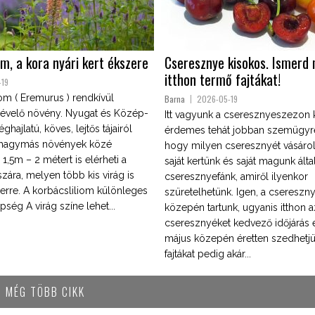
om, a kora nyári kert ékszere
Cseresznye kisokos. Ismerd
itthon termő fajtákat!
-19
om ( Eremurus ) rendkívül
Barna
2026-05-19
évelő növény. Nyugat és Közép-
Itt vagyunk a cseresznyeszezon
ghajlatú, köves, lejtős tájairól
érdemes tehát jobban szemügyr
a hagymás növények közé
hogy milyen cseresznyét vásárol
 1,5m – 2 métert is elérheti a
saját kertünk és saját magunk által
zára, melyen több kis virág is
cseresznyefánk, amiről ilyenkor
erre. A korbácsliliom különleges
szüretelhetünk. Igen, a cseresz
ég A virág színe lehet...
közepén tartunk, ugyanis itthon a
cseresznyéket kedvező időjárás 
május közepén éretten szedhetjü
fajtákat pedig akár...
MÉG TÖBB CIKK