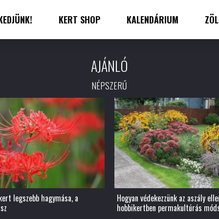
KEDJÜNK!
KERT SHOP
KALENDÁRIUM
ZÖL
AJÁNLÓ
NÉPSZERŰ
 kert legszebb hagymása, a
Hogyan védekezzünk az aszály elle
isz
hobbikertben permakultúrás mód