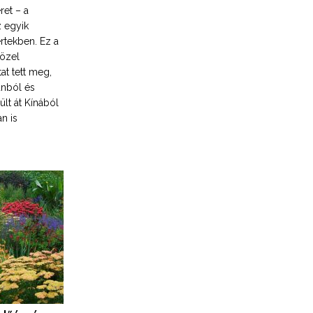
et – a
z egyik
rtekben. Ez a
özel
at tett meg,
ánból és
ült át Kínából
n is