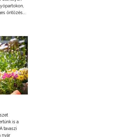
lyópartokon,
ges öntözés...
szet
rtünk is a
A tavaszi
a nyár