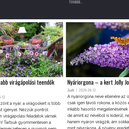
TOVÁBB...
sabb virágápolási teendők
Nyáriorgona – a kert Jolly J
Zsolt
2026-06-12
A nyáriorgona neve ellenére az 
6-12
csak igen távoli rokona, a közös
nt a nyár, a virágoskert is több
inkább hasonló megjelenésének 
 igényel. Nézzük pontról
de amint az nevéből is kiderül, n
n virágápolási feladatok várnak
hanem nyáron virágzik, ám sokka
an! Tartsuk gyommentesen a
mint névrokona. A növény eredet
! Természetesen a gyomok nem