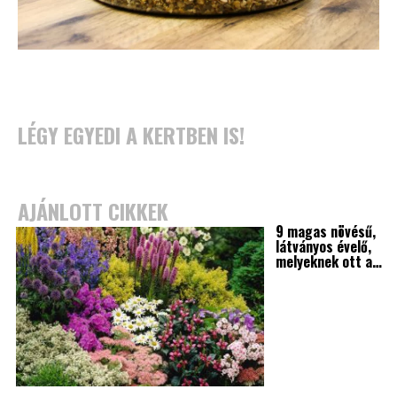
LÉGY EGYEDI A KERTBEN IS!
AJÁNLOTT CIKKEK
9 magas növésű,
látványos évelő,
melyeknek ott a…