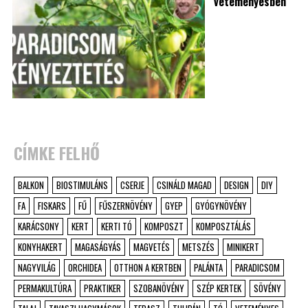
veteményesben
CÍMKE FELHŐ
BALKON
BIOSTIMULÁNS
CSERJE
CSINÁLD MAGAD
DESIGN
DIY
FA
FISKARS
FŰ
FŰSZERNÖVÉNY
GYEP
GYÓGYNÖVÉNY
KARÁCSONY
KERT
KERTI TÓ
KOMPOSZT
KOMPOSZTÁLÁS
KONYHAKERT
MAGASÁGYÁS
MAGVETÉS
METSZÉS
MINIKERT
NAGYVILÁG
ORCHIDEA
OTTHON A KERTBEN
PALÁNTA
PARADICSOM
PERMAKULTÚRA
PRAKTIKER
SZOBANÖVÉNY
SZÉP KERTEK
SÖVÉNY