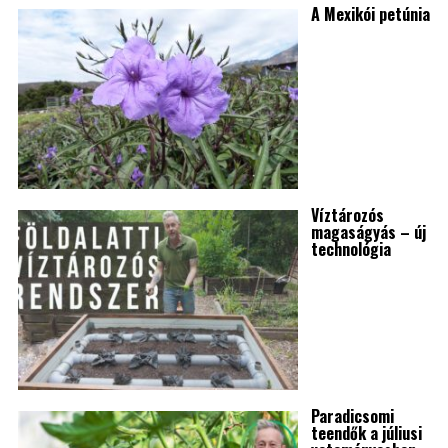
A Mexikói petúnia
Víztározós
magaságyás – új
technológia
Paradicsomi
teendők a júliusi