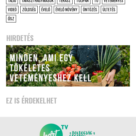
TALAJ
TAVASZI HAGYMÁSOK
TERASZ
TULIPÁN
TÓ
VETEMÉNYES
VIDEÓ
ZÖLDSÉG
ÉVELŐ
ÉVELŐ NÖVÉNY
ÖNTÖZÉS
ÜLTETÉS
ŐSZ
HIRDETÉS
EZ IS ÉRDEKELHET